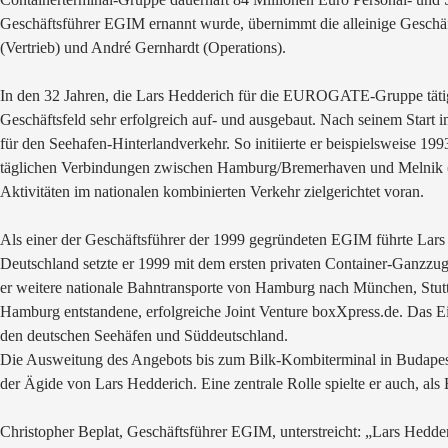
Geschäftsführer EGIM ernannt wurde, übernimmt die alleinige Geschäft
(Vertrieb) und André Gernhardt (Operations).
In den 32 Jahren, die Lars Hedderich für die EUROGATE-Gruppe tätig w
Geschäftsfeld sehr erfolgreich auf- und ausgebaut. Nach seinem Start im
für den Seehafen-Hinterlandverkehr. So initiierte er beispielsweise
täglichen Verbindungen zwischen Hamburg/Bremerhaven und Melnik (T
Aktivitäten im nationalen kombinierten Verkehr zielgerichtet voran.
Als einer der Geschäftsführer der 1999 gegründeten EGIM führte Lars 
Deutschland setzte er 1999 mit dem ersten privaten Container-Gan
er weitere nationale Bahntransporte von Hamburg nach München, Stutt
Hamburg entstandene, erfolgreiche Joint Venture boxXpress.de. Das 
den deutschen Seehäfen und Süddeutschland.
Die Ausweitung des Angebots bis zum Bilk-Kombiterminal in Budapest
der Ägide von Lars Hedderich. Eine zentrale Rolle spielte er auch, 
Christopher Beplat, Geschäftsführer EGIM, unterstreicht: „Lars Hedder