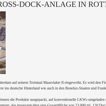
ROSS-DOCK-ANLAGE IN RO
tterdam auf seinem Terminal Maasvlakte II eingeweiht. Es wird den Fl
ere ins deutsche Hinterland wie auch in den Benelux-Staaten und Frank
nen die Produkte ausgepackt, auf konventionelle LKWs umgeladen un
zentrum, das insgesamt über eine Gesamtfläche von 23.000 m², 120 Doc