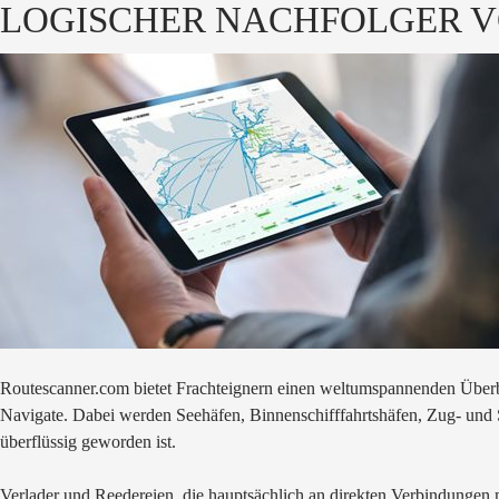
LOGISCHER NACHFOLGER V
Routescanner.com bietet Frachteignern einen weltumspannenden Überbli
Navigate. Dabei werden Seehäfen, Binnenschifffahrtshäfen, Zug- und S
überflüssig geworden ist.
Verlader und Reedereien, die hauptsächlich an direkten Verbindungen 