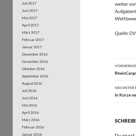
Juli 2017
weiter vor
Juni 2017
Aufgabent
Mai 2017
Wettbewer
April 2017
März 2017
Quelle: DV
Februar 2017
Januar 2017
Dezember 2016
November 2016
VORHERIGE
Oktober 2016
Beitr
RheinCargo
September 2016
August 2016
NÄCHSTER 
Juli 2016
In Kürze ne
Juni 2016
Mai 2016
April 2016
März 2016
SCHREIB
Februar 2016
Januar 2016
Du musst