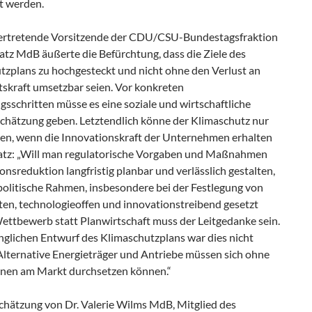
t werden.
vertretende Vorsitzende der CDU/CSU-Bundestagsfraktion
atz MdB äußerte die Befürchtung, dass die Ziele des
tzplans zu hochgesteckt und nicht ohne den Verlust an
tskraft umsetzbar seien. Vor konkreten
sschritten müsse es eine soziale und wirtschaftliche
chätzung geben. Letztendlich könne der Klimaschutz nur
ben, wenn die Innovationskraft der Unternehmen erhalten
aatz: „Will man regulatorische Vorgaben und Maßnahmen
onsreduktion langfristig planbar und verlässlich gestalten,
politische Rahmen, insbesondere bei der Festlegung von
en, technologieoffen und innovationstreibend gesetzt
ettbewerb statt Planwirtschaft muss der Leitgedanke sein.
nglichen Entwurf des Klimaschutzplans war dies nicht
Alternative Energieträger und Antriebe müssen sich ohne
nen am Markt durchsetzen können.“
chätzung von Dr. Valerie Wilms MdB, Mitglied des