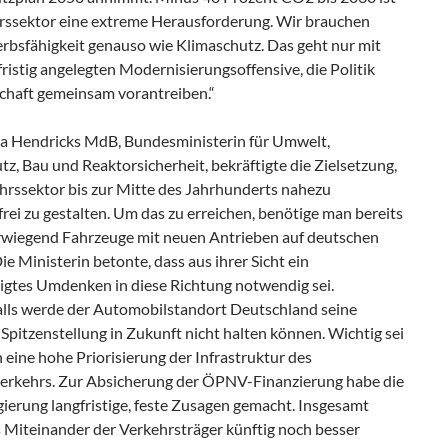
rssektor eine extreme Herausforderung. Wir brauchen
bsfähigkeit genauso wie Klimaschutz. Das geht nur mit
fristig angelegten Modernisierungsoffensive, die Politik
chaft gemeinsam vorantreiben.“
ra Hendricks MdB, Bundesministerin für Umwelt,
z, Bau und Reaktorsicherheit, bekräftigte die Zielsetzung,
hrssektor bis zur Mitte des Jahrhunderts nahezu
rei zu gestalten. Um das zu erreichen, benötige man bereits
wiegend Fahrzeuge mit neuen Antrieben auf deutschen
ie Ministerin betonte, dass aus ihrer Sicht ein
igtes Umdenken in diese Richtung notwendig sei.
lls werde der Automobilstandort Deutschland seine
Spitzenstellung in Zukunft nicht halten können. Wichtig sei
h eine hohe Priorisierung der Infrastruktur des
erkehrs. Zur Absicherung der ÖPNV-Finanzierung habe die
ierung langfristige, feste Zusagen gemacht. Insgesamt
 Miteinander der Verkehrsträger künftig noch besser