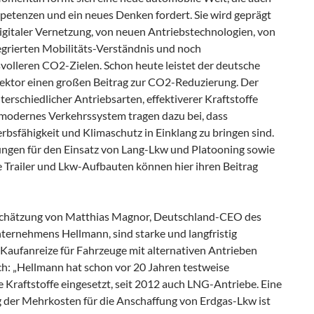
etenzen und ein neues Denken fordert. Sie wird geprägt
digitaler Vernetzung, von neuen Antriebstechnologien, von
egrierten Mobilitäts-Verständnis und noch
volleren CO2-Zielen. Schon heute leistet der deutsche
ektor einen großen Beitrag zur CO2-Reduzierung. Der
terschiedlicher Antriebsarten, effektiverer Kraftstoffe
 modernes Verkehrssystem tragen dazu bei, dass
bsfähigkeit und Klimaschutz in Einklang zu bringen sind.
ngen für den Einsatz von Lang-Lkw und Platooning sowie
e Trailer und Lkw-Aufbauten können hier ihren Beitrag
chätzung von Matthias Magnor, Deutschland-CEO des
nternehmens Hellmann, sind starke und langfristig
 Kaufanreize für Fahrzeuge mit alternativen Antrieben
ch: „Hellmann hat schon vor 20 Jahren testweise
e Kraftstoffe eingesetzt, seit 2012 auch LNG-Antriebe. Eine
 der Mehrkosten für die Anschaffung von Erdgas-Lkw ist