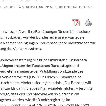
R 26, 2016
AF-REDAKTEUR
SCHREIBE EINEN KOMMENTAR
hrswirtschaft will ihre Bemühungen für den Klimaschutz
sch ausbauen. Von der Bundesregierung erwartet sie
che Rahmenbedingungen und konsequente Investitionen zur
ung des Verkehrssystems.
 Abendveranstaltung mit Bundesministerin Dr. Barbara
, Abgeordneten des Deutschen Bundestages und
ertretern erneuerte der Präsidiumsvorsitzende des
 Verkehrsforums (DVF) Dr. Ulrich Nußbaum seine
 nach einem Modernisierungsbündnis: „Die Branche will
trag zur Eindämmung des Klimawandels leisten. Allerdings
 Sorge, dass Ziel und Machbarkeit so einfach nicht
ehen werden, wie die Bundesregierung im
tzplan 2050 annimmt. Minus 40 Prozent CO2 bis 2030 ist