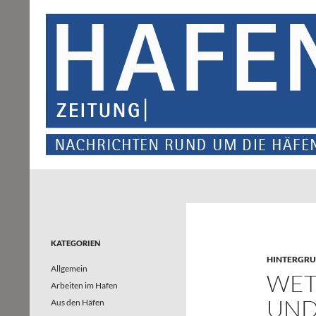
Suchen
Hafenzeitung
Nachrichten rund um die Häfen und
Wasserstraßen in Nordrhein-
Westfalen – und darüber hinaus
KATEGORIEN
HINTERGR
Allgemein
WET
Arbeiten im Hafen
UND
Aus den Häfen