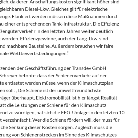
ich, da deren Anschaffungskosten signifikant höher sind
rgleichbaren Diesel-Lkw. Gleiches gilt für elektrische
euge. Flankiert werden müssen diese Maßnahmen durch
u einer entsprechenden Tank-Infrastruktur. Die Effizienz
aßengüterverkehr in den letzten Jahren weiter deutlich
t worden. Effizienzgewinne, auch der Lang-Lkw, sind
und machbare Bausteine. Außerdem brauchen wir faire
onale Wettbewerbsbedingungen.“
tzenden der Geschäftsführung der Transdev GmbH
Schreyer betonte, dass der Schienenverkehr auf der
te entlastet werden müsse, wenn der Klimaschutzplan
en soll: „Die Schiene ist der umweltfreundlichste
äger überhaupt, Elektromobilität ist hier längst Realität:
att die Leistungen der Schiene für den Klimaschutz
end zu würdigen, hat sich die EEG-Umlage in den letzten 10
t verzehnfacht. Wer die Schiene fördern will, der muss für
iche Senkung dieser Kosten sorgen. Zugleich muss die
zierung von Schienenstrecken im Sinne des Klimaschutzes