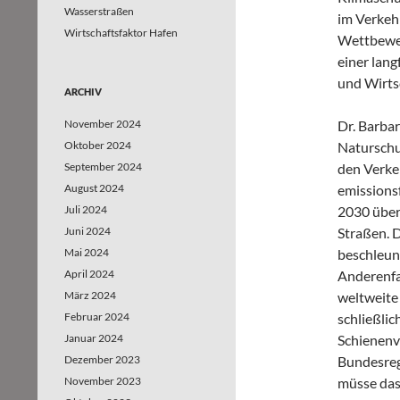
Wasserstraßen
im Verkeh
Wirtschaftsfaktor Hafen
Wettbewer
einer lang
und Wirts
ARCHIV
November 2024
Dr. Barba
Oktober 2024
Naturschut
September 2024
den Verke
August 2024
emissionsf
Juli 2024
2030 über
Juni 2024
Straßen. D
Mai 2024
beschleun
April 2024
Anderenfa
März 2024
weltweite 
Februar 2024
schließlic
Januar 2024
Schienenv
Dezember 2023
Bundesreg
November 2023
müsse das