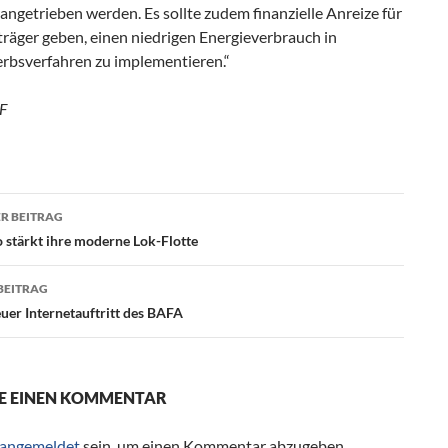
angetrieben werden. Es sollte zudem finanzielle Anreize für
räger geben, einen niedrigen Energieverbrauch in
bsverfahren zu implementieren.“
F
R BEITRAG
agsnavigation
 stärkt ihre moderne Lok-Flotte
BEITRAG
uer Internetauftritt des BAFA
E EINEN KOMMENTAR
angemeldet
sein, um einen Kommentar abzugeben.