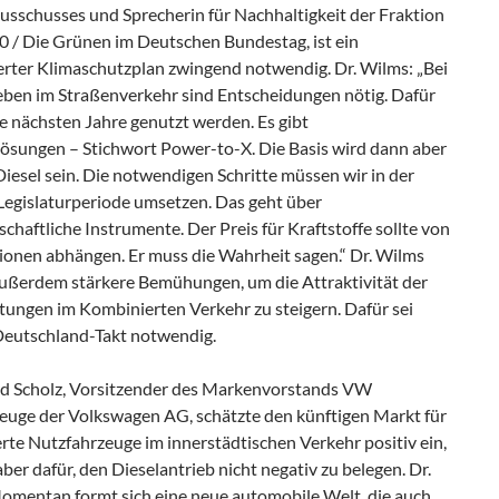
usschusses und Sprecherin für Nachhaltigkeit der Fraktion
0 / Die Grünen im Deutschen Bundestag, ist ein
erter Klimaschutzplan zwingend notwendig. Dr. Wilms: „Bei
eben im Straßenverkehr sind Entscheidungen nötig. Dafür
e nächsten Jahre genutzt werden. Es gibt
ösungen – Stichwort Power-to-X. Die Basis wird dann aber
Diesel sein. Die notwendigen Schritte müssen wir in der
Legislaturperiode umsetzen. Das geht über
chaftliche Instrumente. Der Preis für Kraftstoffe sollte von
ionen abhängen. Er muss die Wahrheit sagen.“ Dr. Wilms
außerdem stärkere Bemühungen, um die Attraktivität der
tungen im Kombinierten Verkehr zu steigern. Dafür sei
Deutschland-Takt notwendig.
rd Scholz, Vorsitzender des Markenvorstands VW
euge der Volkswagen AG, schätzte den künftigen Markt für
ierte Nutzfahrzeuge im innerstädtischen Verkehr positiv ein,
aber dafür, den Dieselantrieb nicht negativ zu belegen. Dr.
Momentan formt sich eine neue automobile Welt, die auch