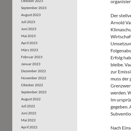
Oktober 2023
organisier
September 2023
August 2023
Der stell
Juli 2023
Arnold Va
Juni 2023
Klimaschu
Mai 2023
Wirtschaf
April 2023
Umsetzung
März 2023
Folgenabs
Februar 2023
Erfolg ha
Januar 2023
bleibe. V
Dezember 2022
zur Emissi
November 2022
muss der 
Oktober 2022
Grenzwert
September 2022
werden. W
August 2022
Im ursprü
Juli 2022
gegeben. 
Juni 2022
Subventio
Mai 2022
April 2022
Nach Eins