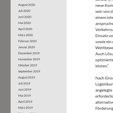
August 2020
neue Komp
Juli 2020
sein von 
Juni 2020
einem int
Mai 2020
anspruchs
April 2020
Verkehrss
März 2020
Einsatz un
Februar 2020
sowie ein
Januar 2020
Wettbewer
Dezember 2019
Auch Lösu
November 2019
optimiert
Oktober 2019
leisten.“
September 2019
August 2019
Nach Eins
Juli 2019
Logistiku
Juni 2019
angelegte
Mai 2019
erforderli
April 2019
alternativ
März 2019
Förderung