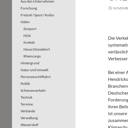
Aus den Unternehmen
Forschung
NOVEMBE
Freizeit / Sport / Kultur
Häfen
duisport
HGK
Die Verke
Krefeld
systemati
Neuss Düsseldorf
verlässli
Rheincargo
Verbesser
Hintergrund
Natur und Umwelt
Bei einer
Personenschifffahrt
Hendricks
Politik
Branchenv
Schienenverkehr
Deutschen
Technik
Forderung
Termine
ihren Bei
Verbände
ist unsere
Verwaltung
zusammeng
Wasserstoff
Klimaschu