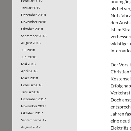
Februar 2019
unumgängl
Januar 2019
als bei ve
Dezember 2018
Nutzfahrz
November 2018
den Ausba
Oktober 2018
ist im Str
September 2018
verbesser
August 2018
wichtige 
Juli 2018
internati
Juni 2018
Mai 2018
Der Vorsi
April 2018
Christian 
März 2018
Kostensei
Februar 2018
Erfolg hab
Januar 2018
Verkehrstr
Dezember 2017
Doch anst
November 2017
entsprech
Oktober 2017
Jahren fas
September 2017
eine deutl
August 2017
Elektrifi