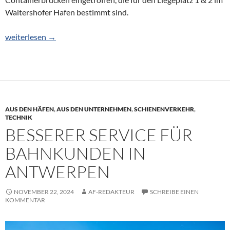
Waltershofer Hafen bestimmt sind.
Neue Containerbrücken für den Burchardkai
weiterlesen
→
AUS DEN HÄFEN
,
AUS DEN UNTERNEHMEN
,
SCHIENENVERKEHR
,
TECHNIK
BESSERER SERVICE FÜR
BAHNKUNDEN IN
ANTWERPEN
NOVEMBER 22, 2024
AF-REDAKTEUR
SCHREIBE EINEN
KOMMENTAR