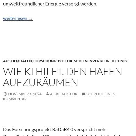
umweltfreundlicher Energie versorgt werden.
Landstrom für Seeschiffe bei APMT MVII ab 2028
weiterlesen
→
AUS DEN HÄFEN
,
FORSCHUNG
,
POLITIK
,
SCHIENENVERKEHR
,
TECHNIK
WIE KI HILFT, DEN HAFEN
AUFZURÄUMEN
NOVEMBER 1, 2024
AF-REDAKTEUR
SCHREIBE EINEN
KOMMENTAR
Das Forschungsprojekt RaDaR4.0 verspricht mehr