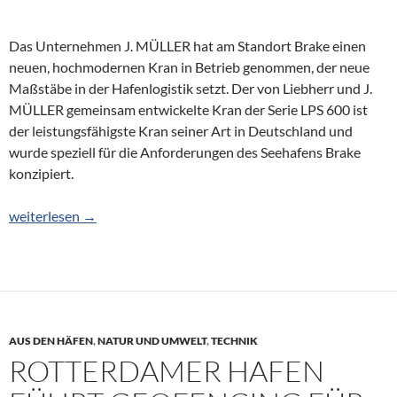
Das Unternehmen J. MÜLLER hat am Standort Brake einen
neuen, hochmodernen Kran in Betrieb genommen, der neue
Maßstäbe in der Hafenlogistik setzt. Der von Liebherr und J.
MÜLLER gemeinsam entwickelte Kran der Serie LPS 600 ist
der leistungsfähigste Kran seiner Art in Deutschland und
wurde speziell für die Anforderungen des Seehafens Brake
konzipiert.
Kran setzt neue Maßstäbe in der Hafenlogistik
weiterlesen
→
AUS DEN HÄFEN
,
NATUR UND UMWELT
,
TECHNIK
ROTTERDAMER HAFEN