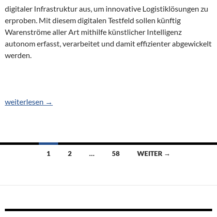
digitaler Infrastruktur aus, um innovative Logistiklösungen zu
erproben. Mit diesem digitalen Testfeld sollen künftig
Warenströme aller Art mithilfe künstlicher Intelligenz
autonom erfasst, verarbeitet und damit effizienter abgewickelt
werden.
Niehler Hafen wird zum digitalen Testfeld
weiterlesen
→
1
2
…
58
WEITER →
Beitragsnavigation