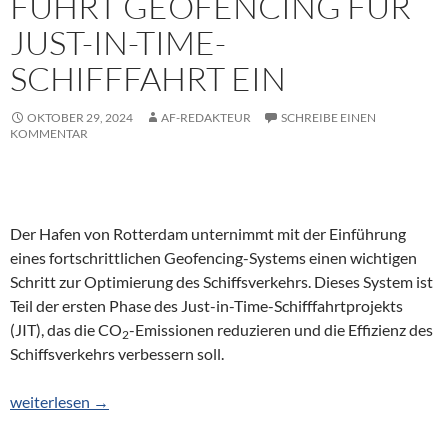
FÜHRT GEOFENCING FÜR
JUST-IN-TIME-
SCHIFFFAHRT EIN
OKTOBER 29, 2024
AF-REDAKTEUR
SCHREIBE EINEN
KOMMENTAR
Der Hafen von Rotterdam unternimmt mit der Einführung
eines fortschrittlichen Geofencing-Systems einen wichtigen
Schritt zur Optimierung des Schiffsverkehrs. Dieses System ist
Teil der ersten Phase des Just-in-Time-Schifffahrtprojekts
(JIT), das die CO
-Emissionen reduzieren und die Effizienz des
2
Schiffsverkehrs verbessern soll.
Rotterdamer Hafen führt Geofencing für Just-in-Time-Schifffahr
weiterlesen
→