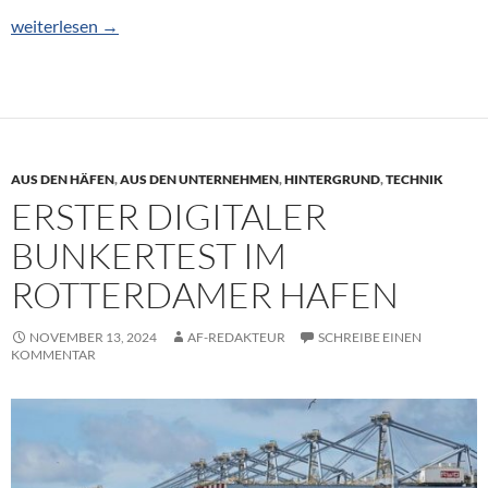
Besserer Service für Bahnkunden in Antwerpen
weiterlesen
→
AUS DEN HÄFEN
,
AUS DEN UNTERNEHMEN
,
HINTERGRUND
,
TECHNIK
ERSTER DIGITALER
BUNKERTEST IM
ROTTERDAMER HAFEN
NOVEMBER 13, 2024
AF-REDAKTEUR
SCHREIBE EINEN
KOMMENTAR