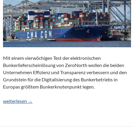
Mit einem vierwöchigen Test der elektronischen
Bunkerlieferscheinlösung von ZeroNorth wollen die beiden
Unternehmen Effizienz und Transparenz verbessern und den
Grundstein für die Digitalisierung des Bunkerbetriebs in
Europas größtem Bunkerknotenpunkt legen.
Erster digitaleR Bunkertest im Rotterdamer Hafen
weiterlesen
→