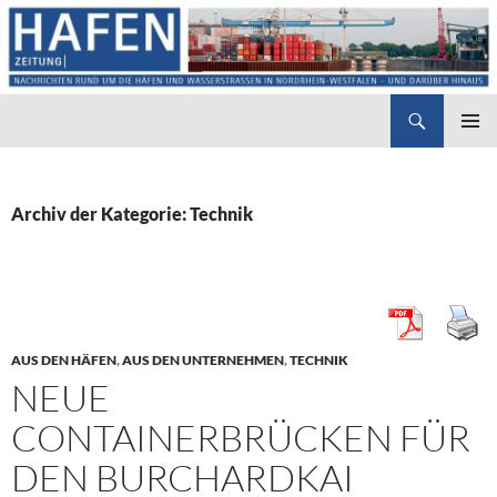
Suchen
Hafenzeitung
ZUM
PRIMÄR
INHALT
MENÜ
SPRINGEN
Archiv der Kategorie: Technik
AUS DEN HÄFEN
,
AUS DEN UNTERNEHMEN
,
TECHNIK
NEUE
CONTAINERBRÜCKEN FÜR
DEN BURCHARDKAI