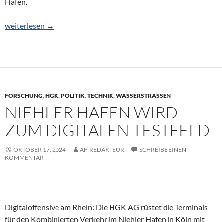
Hafen.
E-SAF-Hub von Weltformat im Rotterdamer Hafen
weiterlesen
→
FORSCHUNG
,
HGK
,
POLITIK
,
TECHNIK
,
WASSERSTRASSEN
NIEHLER HAFEN WIRD
ZUM DIGITALEN TESTFELD
OKTOBER 17, 2024
AF-REDAKTEUR
SCHREIBE EINEN
KOMMENTAR
Digitaloffensive am Rhein: Die HGK AG rüstet die Terminals
für den Kombinierten Verkehr im Niehler Hafen in Köln mit