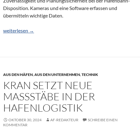
Zuverlässigkeit und Planungssicherheit bei der Hafenbahn-
Disposition. Kameras und eine Software erfassen und
übermitteln wichtige Daten.
Wie KI hilft, den Hafen aufzuräumen
weiterlesen
→
AUS DEN HÄFEN
,
AUS DEN UNTERNEHMEN
,
TECHNIK
KRAN SETZT NEUE
MASSSTÄBE IN DER H
AFENLOGISTIK
OKTOBER 30, 2024
AF-REDAKTEUR
SCHREIBE EINEN
KOMMENTAR