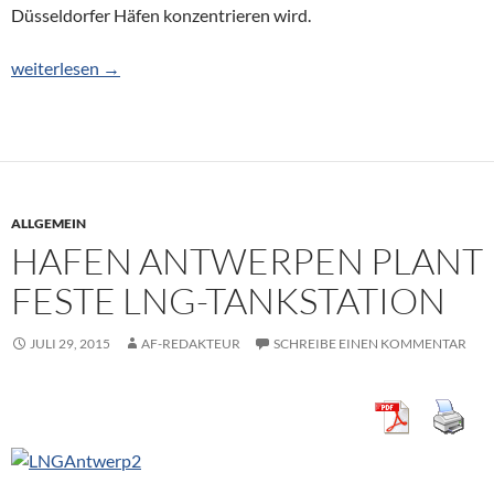
Düsseldorfer Häfen konzentrieren wird.
Dr. Christian Kuhn wird neuer RheinCargo-Geschäftsführer
weiterlesen
→
ALLGEMEIN
HAFEN ANTWERPEN PLANT
FESTE LNG-TANKSTATION
JULI 29, 2015
AF-REDAKTEUR
SCHREIBE EINEN KOMMENTAR