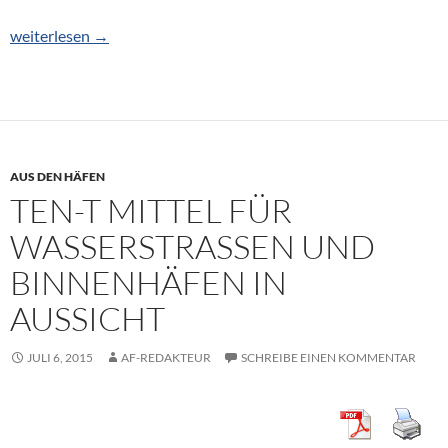
Beträchtliches Wachstum bei BrabaCon-Terminals
weiterlesen
→
AUS DEN HÄFEN
TEN-T MITTEL FÜR
WASSERSTRASSEN UND B
INNENHÄFEN IN A
USSICHT
JULI 6, 2015
AF-REDAKTEUR
SCHREIBE EINEN KOMMENTAR