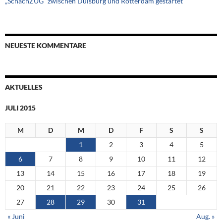
„SchachZUG“ zwischen Duisburg und Rotterdam gestartet
NEUESTE KOMMENTARE
AKTUELLES
JULI 2015
M
D
M
D
F
S
S
1
2
3
4
5
6
7
8
9
10
11
12
13
14
15
16
17
18
19
20
21
22
23
24
25
26
27
28
29
30
31
« Juni
Aug. »