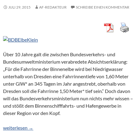
JULI 29, 2015
AF-REDAKTEUR
SCHREIBE EINEN KOMMENTAR
Über 10 Jahre galt die zwischen Bundesverkehrs- und
Bundesumweltministerium verabredete Absichtserklärung:
„Für die Fahrrinne der Binnenelbe wird bei Niedrigwasser
unterhalb von Dresden eine Fahrrinnentiefe von 1,60 Meter
unter GlW* an 345 Tagen im Jahr angestrebt, oberhalb von
Dresden soll die Fahrrinne 1,50 Meter* tief sein.“ Doch davon
will das Bundesverkehrsministerium nun nichts mehr wissen –
und stößt dem Binnenschifffahrts- und Hafengewerbe in
dieser Region vor den Kopf.
Wohin steuert die Schifffahrt auf der Elbe?
weiterlesen
→