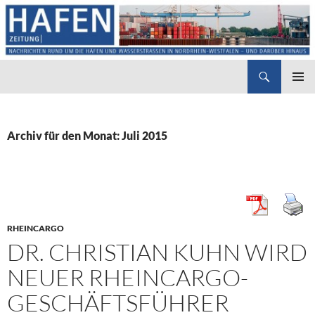
Suchen
Hafenzeitung
ZUM
PRIMÄR
INHALT
MENÜ
SPRINGEN
Archiv für den Monat: Juli 2015
RHEINCARGO
DR. CHRISTIAN KUHN WIRD
NEUER RHEINCARGO-
GESCHÄFTSFÜHRER