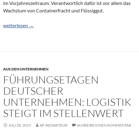
im Vorjahreszeitraum. Verantwortlich dafür ist vor allem das
Wachstum von Containerfracht und Flüssiggut.
Hafen Antwerpen verzeichnet starkes erstes Halbjahr 2015
weiterlesen
→
AUS DEN UNTERNEHMEN
FÜHRUNGSETAGEN
DEUTSCHER
UNTERNEHMEN: LOGISTIK
STEIGT IM STELLENWERT
JULI 28, 2015
AF-REDAKTEUR
SCHREIBE EINEN KOMMENTAR