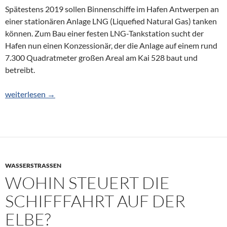
Spätestens 2019 sollen Binnenschiffe im Hafen Antwerpen an
einer stationären Anlage LNG (Liquefied Natural Gas) tanken
können. Zum Bau einer festen LNG-Tankstation sucht der
Hafen nun einen Konzessionär, der die Anlage auf einem rund
7.300 Quadratmeter großen Areal am Kai 528 baut und
betreibt.
Hafen Antwerpen plant feste LNG-Tankstation
weiterlesen
→
WASSERSTRASSEN
WOHIN STEUERT DIE
SCHIFFFAHRT AUF DER
ELBE?