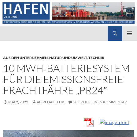
Suchen
Hafenzeitung
ZUM
PRIMÄR
INHALT
MENÜ
SPRINGEN
AUS DEN UNTERNEHMEN
,
NATUR UND UMWELT
,
TECHNIK
10 MWH-BATTERIESYSTEM
FÜR DIE EMISSIONSFREIE
FRACHTFÄHRE „PR24″
MAI 2, 2022
AF-REDAKTEUR
SCHREIBE EINEN KOMMENTAR