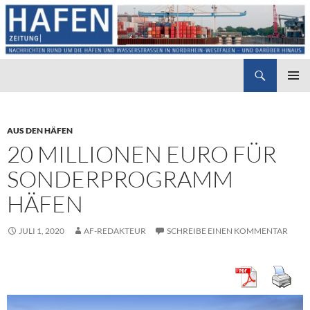
Suchen
Hafenzeitung
ZUM
PRIMÄR
INHALT
MENÜ
SPRINGEN
AUS DEN HÄFEN
20 MILLIONEN EURO FÜR
SONDERPROGRAMM
HÄFEN
JULI 1, 2020
AF-REDAKTEUR
SCHREIBE EINEN KOMMENTAR