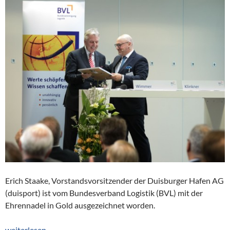
Erich Staake, Vorstandsvorsitzender der Duisburger Hafen AG
(duisport) ist vom Bundesverband Logistik (BVL) mit der
Ehrennadel in Gold ausgezeichnet worden.
Ehrung für duisport-Chef Erich Staake
weiterlesen
→