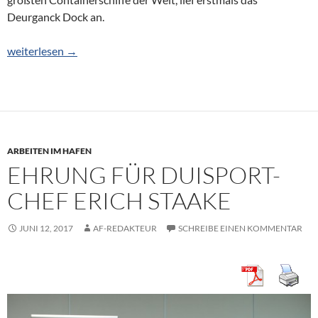
Deurganck Dock an.
Containerriese zu Gast im Hafen Antwerpen
weiterlesen
→
ARBEITEN IM HAFEN
EHRUNG FÜR DUISPORT-
CHEF ERICH STAAKE
JUNI 12, 2017
AF-REDAKTEUR
SCHREIBE EINEN KOMMENTAR