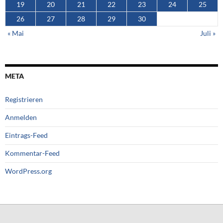
19
20
21
22
23
24
25
26
27
28
29
30
« Mai
Juli »
META
Registrieren
Anmelden
Eintrags-Feed
Kommentar-Feed
WordPress.org