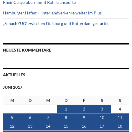
RheinCargo übernimmt Rohrtransporte
Hamburger Hafen: Hinterlandverkehre weiter im Plus
„SchachZUG“ zwischen Duisburg und Rotterdam gestartet
NEUESTE KOMMENTARE
AKTUELLES
JUNI 2017
M
D
M
D
F
S
S
1
2
3
4
5
6
7
8
9
10
11
12
13
14
15
16
17
18