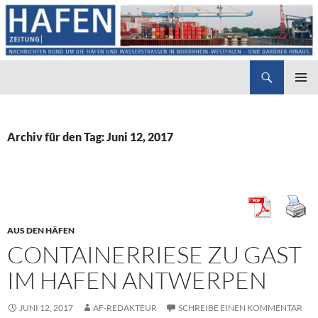
Suchen
Hafenzeitung
ZUM
PRIMÄR
INHALT
MENÜ
SPRINGEN
Archiv für den Tag: Juni 12, 2017
AUS DEN HÄFEN
CONTAINERRIESE ZU GAST
IM HAFEN ANTWERPEN
JUNI 12, 2017
AF-REDAKTEUR
SCHREIBE EINEN KOMMENTAR