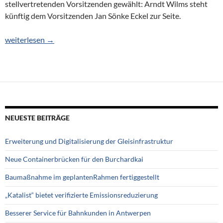
stellvertretenden Vorsitzenden gewählt: Arndt Wilms steht
künftig dem Vorsitzenden Jan Sönke Eckel zur Seite.
Arndt Wilms folgt bei Häfen NRW auf Ralf Fink
weiterlesen
→
NEUESTE BEITRÄGE
Erweiterung und Digitalisierung der Gleisinfrastruktur
Neue Containerbrücken für den Burchardkai
Baumaßnahme im geplantenRahmen fertiggestellt
„Katalist“ bietet verifizierte Emissionsreduzierung
Besserer Service für Bahnkunden in Antwerpen