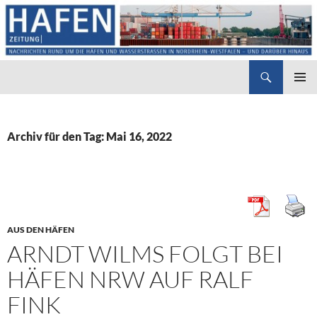
Suchen
Hafenzeitung
ZUM
PRIMÄR
INHALT
MENÜ
SPRINGEN
Archiv für den Tag: Mai 16, 2022
AUS DEN HÄFEN
ARNDT WILMS FOLGT BEI
HÄFEN NRW AUF RALF
FINK