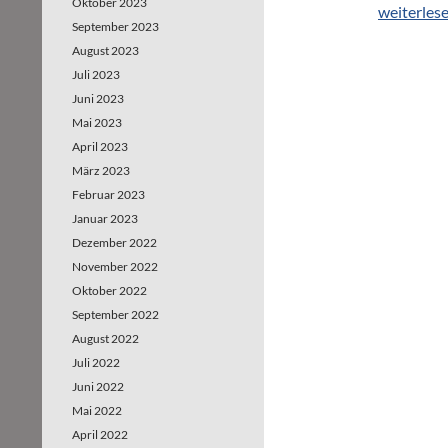
Oktober 2023
Güterbahn
weiterles
September 2023
August 2023
Juli 2023
Juni 2023
Mai 2023
April 2023
März 2023
Februar 2023
Januar 2023
Dezember 2022
November 2022
Oktober 2022
September 2022
August 2022
Juli 2022
Juni 2022
Mai 2022
April 2022