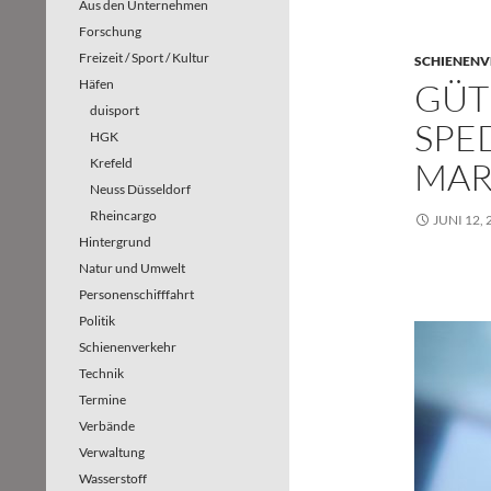
Aus den Unternehmen
Forschung
Freizeit / Sport / Kultur
SCHIENEN
Häfen
GÜT
duisport
SPE
HGK
Krefeld
MAR
Neuss Düsseldorf
Rheincargo
JUNI 12, 
Hintergrund
Natur und Umwelt
Personenschifffahrt
Politik
Schienenverkehr
Technik
Termine
Verbände
Verwaltung
Wasserstoff