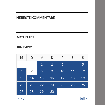
NEUESTE KOMMENTARE
AKTUELLES
JUNI 2022
M
D
M
D
F
S
S
1
2
3
4
5
6
7
8
9
10
11
12
13
14
15
16
17
18
19
20
21
22
23
24
25
26
27
28
29
30
« Mai
Juli »