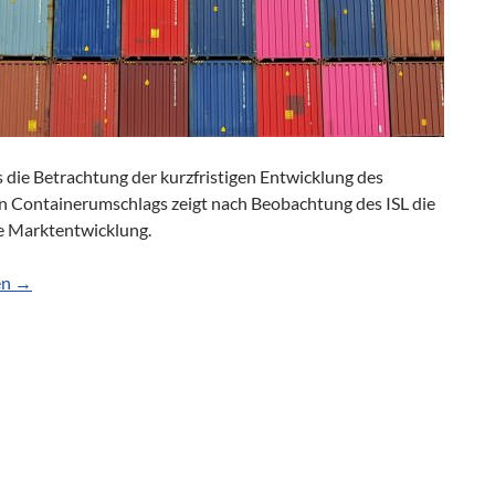
 die Betrachtung der kurzfristigen Entwicklung des
n Containerumschlags zeigt nach Beobachtung des ISL die
e Marktentwicklung.
umschlag ist weiterhin gestört
en
→