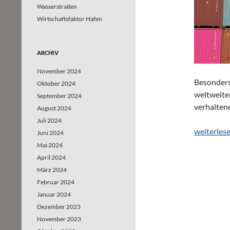
Wasserstraßen
Wirtschaftsfaktor Hafen
ARCHIV
November 2024
Besonders
Oktober 2024
weltweite
September 2024
verhalten
August 2024
Juli 2024
Container
weiterles
Juni 2024
Mai 2024
April 2024
März 2024
Februar 2024
Januar 2024
Dezember 2023
November 2023