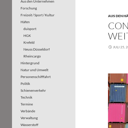
Aus den Unternehmen
Forschung
Freizeit / Sport / Kultur
AUS DEN H
Häfen
CON
duisport
WEI
HGK
Krefeld
JULI 25, 
Neuss Düsseldorf
Rheincargo
Hintergrund
Natur und Umwelt
Personenschifffahrt
Politik
Schienenverkehr
Technik
Termine
Verbände
Verwaltung
Wasserstoff