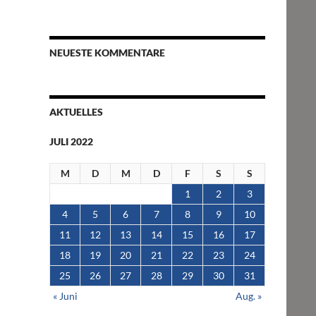
NEUESTE KOMMENTARE
AKTUELLES
JULI 2022
M
D
M
D
F
S
S
1
2
3
4
5
6
7
8
9
10
11
12
13
14
15
16
17
18
19
20
21
22
23
24
25
26
27
28
29
30
31
« Juni
Aug. »