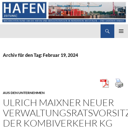
Suchen
Hafenzeitung
ZUM
PRIMÄR
INHALT
MENÜ
SPRINGEN
Archiv für den Tag: Februar 19, 2024
AUS DEN UNTERNEHMEN
ULRICH MAIXNER NEUER
VERWALTUNGSRATSVORSIT
DER KOMBIVERKEHR KG