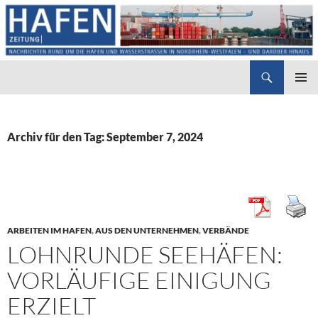
Suchen
Hafenzeitung
ZUM
PRIMÄR
INHALT
MENÜ
SPRINGEN
Archiv für den Tag: September 7, 2024
ARBEITEN IM HAFEN
,
AUS DEN UNTERNEHMEN
,
VERBÄNDE
LOHNRUNDE SEEHÄFEN:
VORLÄUFIGE EINIGUNG
ERZIELT