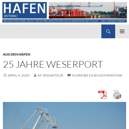
Suchen
Hafenzeitung
ZUM
PRIMÄR
INHALT
MENÜ
SPRINGEN
AUS DEN HÄFEN
25 JAHRE WESERPORT
APRIL 4, 2020
AF-REDAKTEUR
SCHREIBE EINEN KOMMENTAR