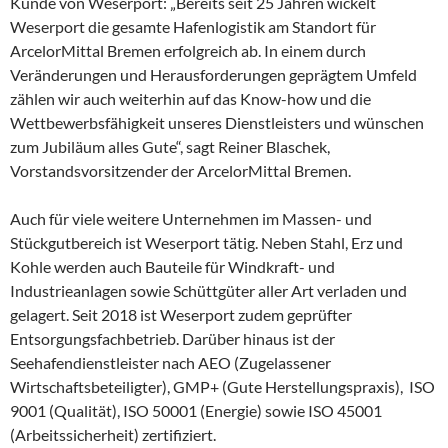
Kunde von Weserport: „Bereits seit 25 Jahren wickelt
Weserport die gesamte Hafenlogistik am Standort für
ArcelorMittal Bremen erfolgreich ab. In einem durch
Veränderungen und Herausforderungen geprägtem Umfeld
zählen wir auch weiterhin auf das Know-how und die
Wettbewerbsfähigkeit unseres Dienstleisters und wünschen
zum Jubiläum alles Gute“, sagt Reiner Blaschek,
Vorstandsvorsitzender der ArcelorMittal Bremen.
Auch für viele weitere Unternehmen im Massen- und
Stückgutbereich ist Weserport tätig. Neben Stahl, Erz und
Kohle werden auch Bauteile für Windkraft- und
Industrieanlagen sowie Schüttgüter aller Art verladen und
gelagert. Seit 2018 ist Weserport zudem geprüfter
Entsorgungsfachbetrieb. Darüber hinaus ist der
Seehafendienstleister nach AEO (Zugelassener
Wirtschaftsbeteiligter), GMP+ (Gute Herstellungspraxis), ISO
9001 (Qualität), ISO 50001 (Energie) sowie ISO 45001
(Arbeitssicherheit) zertifiziert.