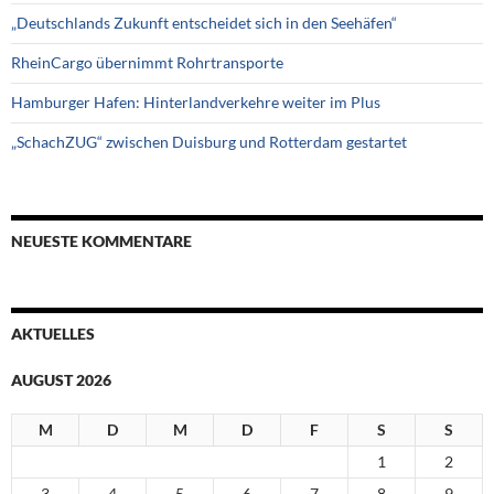
„Deutschlands Zukunft entscheidet sich in den Seehäfen“
RheinCargo übernimmt Rohrtransporte
Hamburger Hafen: Hinterlandverkehre weiter im Plus
„SchachZUG“ zwischen Duisburg und Rotterdam gestartet
NEUESTE KOMMENTARE
AKTUELLES
AUGUST 2026
M
D
M
D
F
S
S
1
2
3
4
5
6
7
8
9