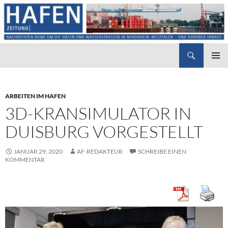
Suchen
Hafenzeitung
ZUM
PRIMÄR
INHALT
MENÜ
SPRINGEN
ARBEITEN IM HAFEN
3D-KRANSIMULATOR IN
DUISBURG VORGESTELLT
JANUAR 29, 2020
AF-REDAKTEUR
SCHREIBE EINEN
KOMMENTAR