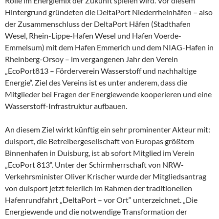
Rolle im Energiemix der Zukunft spielen wird. Vor diesem
Hintergrund gründeten die DeltaPort Niederrheinhäfen – also
der Zusammenschluss der DeltaPort Häfen (Stadthafen
Wesel, Rhein-Lippe-Hafen Wesel und Hafen Voerde-
Emmelsum) mit dem Hafen Emmerich und dem NIAG-Hafen in
Rheinberg-Orsoy – im vergangenen Jahr den Verein
„EcoPort813 – Förderverein Wasserstoff und nachhaltige
Energie“. Ziel des Vereins ist es unter anderem, dass die
Mitglieder bei Fragen der Energiewende kooperieren und eine
Wasserstoff-Infrastruktur aufbauen.
An diesem Ziel wirkt künftig ein sehr prominenter Akteur mit:
duisport, die Betreibergesellschaft von Europas größtem
Binnenhafen in Duisburg, ist ab sofort Mitglied im Verein
„EcoPort 813“. Unter der Schirmherrschaft von NRW-
Verkehrsminister Oliver Krischer wurde der Mitgliedsantrag
von duisport jetzt feierlich im Rahmen der traditionellen
Hafenrundfahrt „DeltaPort – vor Ort“ unterzeichnet. „Die
Energiewende und die notwendige Transformation der