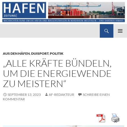
Suchen
Hafenzeitung
ZUM
PRIMÄR
INHALT
MENÜ
SPRINGEN
AUS DEN HÄFEN
,
DUISPORT
,
POLITIK
„ALLE KRÄFTE BÜNDELN,
UM DIE ENERGIEWENDE
ZU MEISTERN“
SEPTEMBER 13, 2023
AF-REDAKTEUR
SCHREIBE EINEN
KOMMENTAR