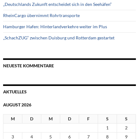
„Deutschlands Zukunft entscheidet sich in den Seehäfen“
RheinCargo übernimmt Rohrtransporte
Hamburger Hafen: Hinterlandverkehre weiter im Plus
„SchachZUG“ zwischen Duisburg und Rotterdam gestartet
NEUESTE KOMMENTARE
AKTUELLES
AUGUST 2026
M
D
M
D
F
S
S
1
2
3
4
5
6
7
8
9