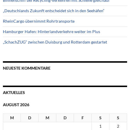
Binnenschiff bei Recycling-Verkehren mit Schiene gleichauf
„Deutschlands Zukunft entscheidet sich in den Seehäfen“
RheinCargo übernimmt Rohrtransporte
Hamburger Hafen: Hinterlandverkehre weiter im Plus
„SchachZUG“ zwischen Duisburg und Rotterdam gestartet
NEUESTE KOMMENTARE
AKTUELLES
AUGUST 2026
M
D
M
D
F
S
S
1
2