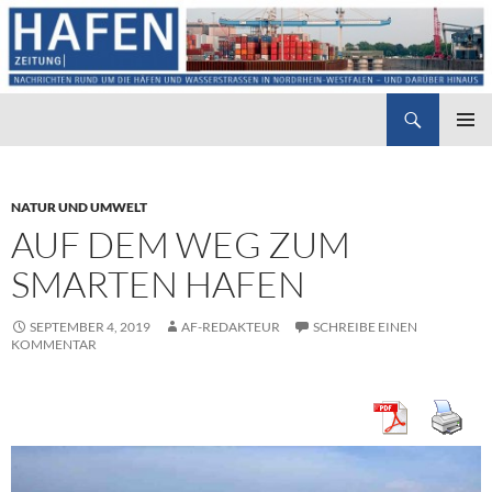
Suchen
Hafenzeitung
ZUM
PRIMÄR
INHALT
MENÜ
SPRINGEN
NATUR UND UMWELT
AUF DEM WEG ZUM
SMARTEN HAFEN
SEPTEMBER 4, 2019
AF-REDAKTEUR
SCHREIBE EINEN
KOMMENTAR