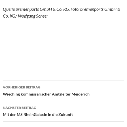
Quelle bremenports GmbH & Co. KG, Foto: bremenports GmbH &
Co. KG/ Wolfgang Scheer
VORHERIGER BEITRAG
Beitragsnavigation
Wieching kommissarischer Amtsleiter Meiderich
NÄCHSTER BEITRAG
Mit der MS RheinGalaxie in die Zukunft