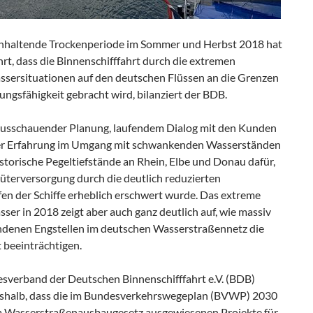
anhaltende Trockenperiode im Sommer und Herbst 2018 hat
rt, dass die Binnenschifffahrt durch die extremen
ssersituationen auf den deutschen Flüssen an die Grenzen
tungsfähigkeit gebracht wird, bilanziert der BDB.
ausschauender Planung, laufendem Dialog mit den Kunden
r Erfahrung im Umgang mit schwankenden Wasserständen
storische Pegeltiefstände an Rhein, Elbe und Donau dafür,
Güterversorgung durch die deutlich reduzierten
fen der Schiffe erheblich erschwert wurde. Das extreme
ser in 2018 zeigt aber auch ganz deutlich auf, wie massiv
ndenen Engstellen im deutschen Wasserstraßennetz die
t beeinträchtigen.
sverband der Deutschen Binnenschifffahrt e.V. (BDB)
eshalb, dass die im Bundesverkehrswegeplan (BVWP) 2030
 Wasserstraßenausbaugesetz ausgewiesenen Projekte für