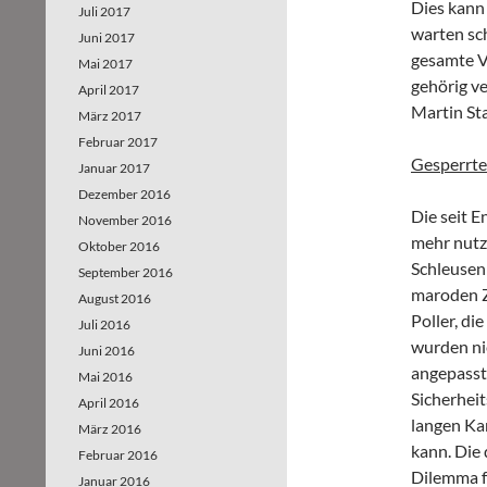
Dies kann
Juli 2017
warten sc
Juni 2017
gesamte V
Mai 2017
gehörig v
April 2017
Martin St
März 2017
Februar 2017
Gesperrte
Januar 2017
Dezember 2016
Die seit E
November 2016
mehr nutz
Oktober 2016
Schleusen
September 2016
maroden Z
August 2016
Poller, d
Juli 2016
wurden ni
Juni 2016
angepasst
Mai 2016
Sicherheit
April 2016
langen Kam
März 2016
kann. Die
Februar 2016
Dilemma fü
Januar 2016