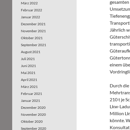
gesamten 
März 2022
Umsetzung
Februar 2022
Tiefeneng
Januar 2022
Transport
Dezember 2021
Jährlich w
November 2021
Güterschi
Oktober 2021
transport
September 2021
Güteraufk
August 2021
Gütertonne
Juli 2021
einem übe
Juni 2021
Vordringl
Mai 2021
April 2021
Durch die
März 2021
Mehrtrans
Februar 2021
210 t je S
Januar 2021
Lkw-Ladun
Dezember 2020
Million Lk
November 2020
könnte. Wi
Oktober 2020
Konsultat
September 2020