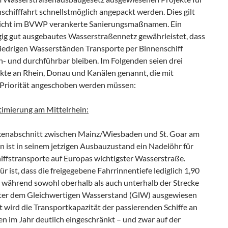
schifffahrt schnellstmöglich angepackt werden. Dies gilt
nicht im BVWP verankerte Sanierungsmaßnamen. Ein
ig gut ausgebautes Wasserstraßennetz gewährleistet, dass
niedrigen Wasserständen Transporte per Binnenschiff
n- und durchführbar bleiben. Im Folgenden seien drei
kte an Rhein, Donau und Kanälen genannt, die mit
 Priorität angeschoben werden müssen:
imierung am Mittelrhein:
kenabschnitt zwischen Mainz/Wiesbaden und St. Goar am
n ist in seinem jetzigen Ausbauzustand ein Nadelöhr für
iffstransporte auf Europas wichtigster Wasserstraße.
r ist, dass die freigegebene Fahrrinnentiefe lediglich 1,90
, während sowohl oberhalb als auch unterhalb der Strecke
ter dem Gleichwertigen Wasserstand (GlW) ausgewiesen
t wird die Transportkapazität der passierenden Schiffe an
en im Jahr deutlich eingeschränkt – und zwar auf der