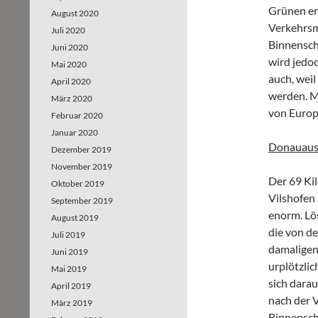
Grünen er
August 2020
Verkehrsm
Juli 2020
Binnenschi
Juni 2020
wird jedoc
Mai 2020
auch, wei
April 2020
werden. M
März 2020
von Europa
Februar 2020
Januar 2020
Donauausb
Dezember 2019
November 2019
Der 69 Ki
Oktober 2019
Vilshofen 
September 2019
enorm. Lö
August 2019
die von de
Juli 2019
damaligen
Juni 2019
urplötzli
Mai 2019
sich dara
April 2019
nach der 
März 2019
Binnenschi