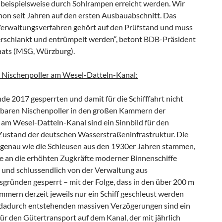
 beispielsweise durch Sohlrampen erreicht werden. Wir
hon seit Jahren auf den ersten Ausbauabschnitt. Das
erwaltungsverfahren gehört auf den Prüfstand und muss
erschlankt und entrümpelt werden“, betont BDB-Präsident
aats (MSG, Würzburg).
 Nischenpoller am Wesel-Datteln-Kanal:
nde 2017 gesperrten und damit für die Schifffahrt nicht
baren Nischenpoller in den großen Kammern der
 am Wesel-Datteln-Kanal sind ein Sinnbild für den
ustand der deutschen Wasserstraßeninfrastruktur. Die
ie genau wie die Schleusen aus den 1930er Jahren stammen,
e an die erhöhten Zugkräfte moderner Binnenschiffe
 und schlussendlich von der Verwaltung aus
sgründen gesperrt – mit der Folge, dass in den über 200 m
mern derzeit jeweils nur ein Schiff geschleust werden
 dadurch entstehenden massiven Verzögerungen sind ein
r den Gütertransport auf dem Kanal, der mit jährlich