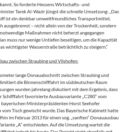
kannt. So forderte Hessens Wirtschafts- und
inister Tarek Al-Wazir jüngst die schnelle Umsetzung: „Das
ff ist ein denkbar umweltfreundliches Transportmittel,
h ausgebremst – nicht allein von der Trockenheit, sondern
l notwendige Maßnahmen nicht beherzt angegangen
an muss nur wenige Untiefen beseitigen, um die Kapazität
s wichtigster Wasserstraße beträchtlich zu steigern.“
au zwischen Straubing und Vilshofen:
lometer lange Donauabschnitt zwischen Straubing und
limitiert die Binnenschifffahrt im süddeutschen Raum
sungen wurden jahrelang diskutiert mit dem Ergebnis, dass
r Schifffahrt favorisierte Ausbauvariante „C280“ vom
 bayerischen Ministerpräsidenten Horst Seehofer
ch vom Tisch gewischt wurde. Das Bayerische Kabinett hatte
ufhin im Februar 2013 für einen sog. „sanften“ Donauausbau
Variante „A“ entschieden. Auf die Umsetzung wartet die
fffahrt jedoch bis heute. Das Projekt steht ebenfalls mit