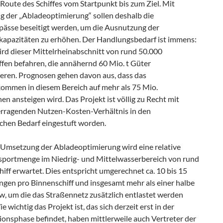
Route des Schiffes vom Startpunkt bis zum Ziel. Mit
 der „Abladeoptimierung“ sollen deshalb die
pässe beseitigt werden, um die Ausnutzung der
kapazitäten zu erhöhen. Der Handlungsbedarf ist immens:
ird dieser Mittelrheinabschnitt von rund 50.000
ffen befahren, die annähernd 60 Mio. t Güter
ieren. Prognosen gehen davon aus, dass das
ommen in diesem Bereich auf mehr als 75 Mio.
n ansteigen wird. Das Projekt ist völlig zu Recht mit
rragenden Nutzen-Kosten-Verhältnis in den
ichen Bedarf eingestuft worden.
 Umsetzung der Abladeoptimierung wird eine relative
portmenge im Niedrig- und Mittelwasserbereich von rund
chiff erwartet. Dies entspricht umgerechnet ca. 10 bis 15
gen pro Binnenschiff und insgesamt mehr als einer halbe
w, um die das Straßennetz zusätzlich entlastet werden
e wichtig das Projekt ist, das sich derzeit erst in der
ionsphase befindet, haben mittlerweile auch Vertreter der