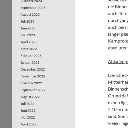
Oktober 2023
die Binnen
September 2023
auch für 
August 2023
durchgäng
Juli 2023
auch bei 
Juni 2023
länger pla
Mai 2023
Kernproje
April 2023
absoluter
März 2023
Februar 2023
Abladeopt
Januar 2023
Dezember 2022
Der Strec
November 2022
Mittelrhei
Oktober 2022
Binnensch
September 2022
Grund dafü
August 2022
m beträgt
Juli 2022
2,10 m un
Juni 2022
sind. Somi
Mai 2022
vielen Tag
April 2022