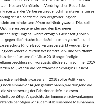
zen-Kosten-Verhältnis im Vordringlichen Bedarf des
kretes Ziel der Verbesserung der Schifffahrtsverhältnisse
rhöhung der Abladetiefe durch Vergrößerung der
ntiefe um mindestens 20 cm bei Niedrigwasser. Dies soll
 Optimieren bestehender und den Bau neuer
licher Regelungsbauwerke erfolgen. Gleichzeitig sollen
 gegen die fortschreitende Sohlerosion getroffen und
asserschutz für die Bevölkerung verstärkt werden. Die
ng der Generaldirektion Wasserstraßen- und Schifffahrt
ass der spätestens für Mitte 2018 angekündigte
tellungsbeschluss nun voraussichtlich erst im Sommer 2019
erden soll, war für die Schifffahrt ein Schlag ins Gesicht.
as extreme Niedrigwasserjahr 2018 sollte Politik und
g noch einmal vor Augen geführt haben, wie dringend die
t die Verbesserung der Fahrrinnentiefe in diesem
hnitt benötigt. Angesichts der immensen Schwankungen
rstände benötigen wir zudem stabilisierende Maßnahmen.