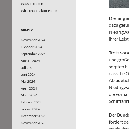
Wasserstraßen
Wirtschaftsfaktor Hafen
Die lang 
dazu gefüh
ARCHIV
Niedrigwa
ihrer Leis
November 2024
Oktober 2024
Trotz vor
September 2024
und große
August 2024
sorgten hi
Juli 2024
dass die 
Juni 2024
Abladetie
Mai 2024
Niedrigwas
April 2024
die vorha
März 2024
Schifffahr
Februar 2024
Januar 2024
Der Bunde
Dezember 2023
fordert d
November 2023
sowie dem