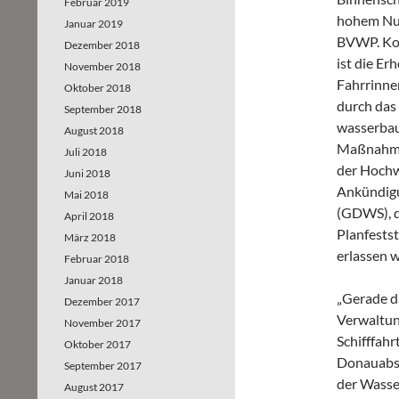
Februar 2019
hohem Nut
Januar 2019
BVWP. Kon
Dezember 2018
ist die E
November 2018
Fahrrinne
Oktober 2018
durch das
September 2018
wasserbau
August 2018
Maßnahmen
Juli 2018
der Hochw
Juni 2018
Ankündigu
Mai 2018
(GDWS), d
April 2018
Planfests
März 2018
erlassen w
Februar 2018
Januar 2018
„Gerade d
Dezember 2017
Verwaltun
November 2017
Schifffahr
Oktober 2017
Donauabsc
September 2017
der Wasse
August 2017