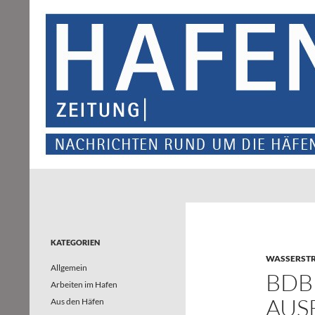
Suchen
Hafenzeitung
Nachrichten rund um die Häfen und
Wasserstraßen in Nordrhein-
Westfalen – und darüber hinaus
KATEGORIEN
WASSERSTR
Allgemein
BDB
Arbeiten im Hafen
AUS
Aus den Häfen