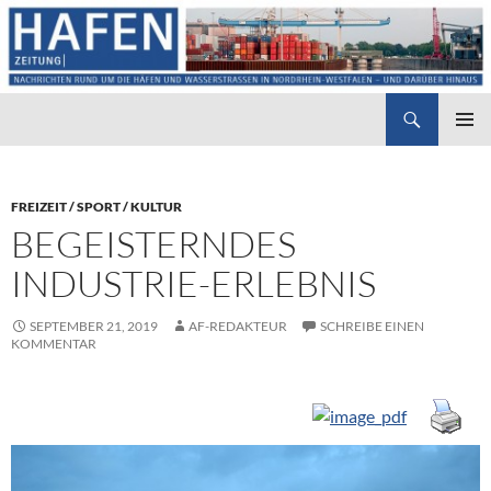
Suchen
Hafenzeitung
ZUM
PRIMÄR
INHALT
MENÜ
SPRINGEN
FREIZEIT / SPORT / KULTUR
BEGEISTERNDES
INDUSTRIE-ERLEBNIS
SEPTEMBER 21, 2019
AF-REDAKTEUR
SCHREIBE EINEN
KOMMENTAR