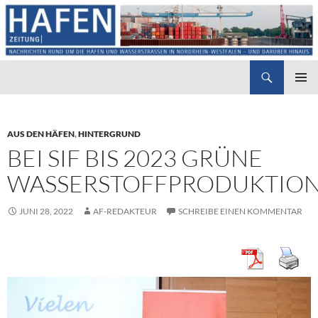
Suchen
Hafenzeitung
ZUM
PRIMÄR
INHALT
MENÜ
SPRINGEN
AUS DEN HÄFEN
,
HINTERGRUND
BEI SIF BIS 2023 GRÜNE
WASSERSTOFFPRODUKTIO
JUNI 28, 2022
AF-REDAKTEUR
SCHREIBE EINEN KOMMENTAR