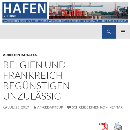
Suchen
Hafenzeitung
ZUM
PRIMÄR
INHALT
MENÜ
SPRINGEN
ARBEITEN IM HAFEN
BELGIEN UND
FRANKREICH
BEGÜNSTIGEN
UNZULÄSSIG
JULI 28, 2017
AF-REDAKTEUR
SCHREIBE EINEN KOMMENTAR