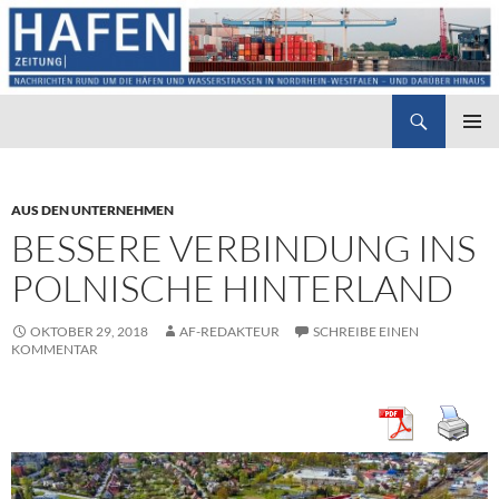
Suchen
Hafenzeitung
ZUM
PRIMÄR
INHALT
MENÜ
SPRINGEN
AUS DEN UNTERNEHMEN
BESSERE VERBINDUNG INS
POLNISCHE HINTERLAND
OKTOBER 29, 2018
AF-REDAKTEUR
SCHREIBE EINEN
KOMMENTAR