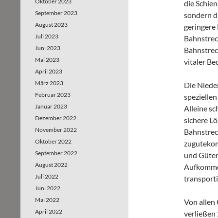
Oktober 2023
die Schien
September 2023
sondern d
August 2023
geringere
Juli 2023
Bahnstrec
Juni 2023
Bahnstrec
Mai 2023
vitaler Be
April 2023
März 2023
Die Nieder
Februar 2023
speziellen
Januar 2023
Alleine sc
Dezember 2022
sichere L
November 2022
Bahnstreck
Oktober 2022
zugutekom
September 2022
und Güter
August 2022
Aufkommen
Juli 2022
transporti
Juni 2022
Mai 2022
Von allen
April 2022
verließen