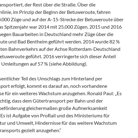
nsportiert, der Rest über die Straße. Über die
linie, im Prinzip der Beginn der Betuweroute, fahren
50.000 Züge und auf der A-15-Strecke der Betuweroute über
as Spitzenjahr war 2014 mit 25.000 Zügen. 2015 und 2016
egen Bauarbeiten in Deutschland mehr Züge über die
ute und Bad Bentheim geführt werden. 2014 wurde 82 %
ten Bahnverkehrs auf der Achse Rotterdam-Deutschland
etuweroute geführt. 2016 verringerte sich dieser Anteil
 Umleitungen auf 57 % (siehe Abbildung).
sentlicher Teil des Umschlags zum Hinterland per
port erfolgt, kommt es darauf an, noch vorhandene
se für ein weiteres Wachstum anzugehen. Ronald Paul: „Es
ichtig, dass dem Gütertransport per Bahn und der
eförderung gleichermaßen große Aufmerksamkeit
Es ist Aufgabe von ProRail und des Ministeriums für
ktur und Umwelt, Hindernisse für das weitere Wachstum
ransports gezielt anzugehen.“