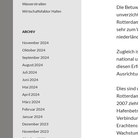
Wasserstraßen
Die Betuwe
Wirtschaftsfaktor Hafen
unverzich
Rotterdam
sehr zum 
ARCHIV
niederländ
November 2024
Oktober 2024
Zugleich i
September 2024
national u
August 2024
diesen Er
Juli 2024
Ausrichtu
Juni 2024
Mai 2024
Dies sind
April 2024
Rotterdam
März 2024
2007 zieh
Februar 2024
Hafenbetri
Januar 2024
Verbindun
Dezember 2023
Erachtens 
November 2023
Wachstum 