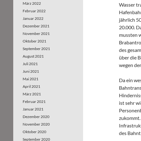
März 2022
Wasser tra
Februar 2022
Hafenbahn
Januar 2022
jährlich 
Dezember 2021
20.000. D
November 2021
mussten w
Oktober 2021
Brabantro
September 2021
des gesam
August 2021
über die B
Juli 2021
wegen der
Juni 2021
Mai 2021
Da ein we
April 2021
Bahntrans
März 2021
Hindernis
Februar 2021
ist sehr w
Januar 2021
Personenb
Dezember 2020
zukommt. 
November 2020
Infrastru
Oktober 2020
des Bahnt
September 2020