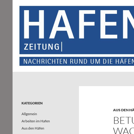
Suchen
Hafenzeitung
Nachrichten rund um die Häfen und
Wasserstraßen in Nordrhein-
Westfalen – und darüber hinaus
KATEGORIEN
AUS DEN H
Allgemein
BET
Arbeiten im Hafen
WAC
Aus den Häfen