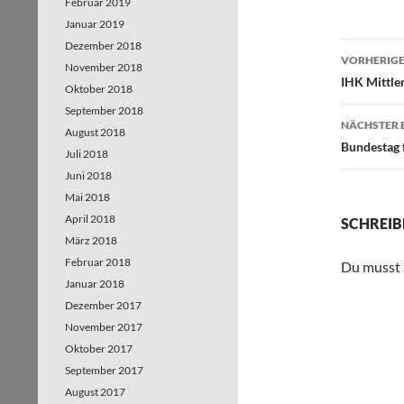
Februar 2019
Januar 2019
Dezember 2018
VORHERIGE
November 2018
Beitr
IHK Mittle
Oktober 2018
September 2018
NÄCHSTER 
August 2018
Bundestag 
Juli 2018
Juni 2018
Mai 2018
April 2018
SCHREIB
März 2018
Februar 2018
Du musst
Januar 2018
Dezember 2017
November 2017
Oktober 2017
September 2017
August 2017