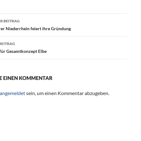
R BEITRAG
agsnavigation
rer Niederrhein feiert ihre Gründung
BEITRAG
für Gesamtkonzept Elbe
E EINEN KOMMENTAR
angemeldet
sein, um einen Kommentar abzugeben.