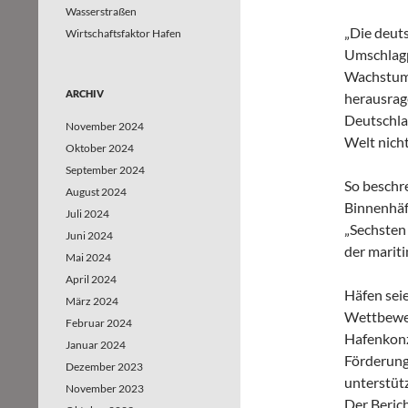
Wasserstraßen
„Die deut
Wirtschaftsfaktor Hafen
Umschlagpl
Wachstums
ARCHIV
herausrag
Deutschla
November 2024
Welt nicht
Oktober 2024
September 2024
So beschr
August 2024
Binnenhäf
Juli 2024
„Sechsten
Juni 2024
der marit
Mai 2024
April 2024
Häfen sei
März 2024
Wettbewer
Februar 2024
Hafenkonz
Januar 2024
Förderung
Dezember 2023
unterstütz
November 2023
Der Berich