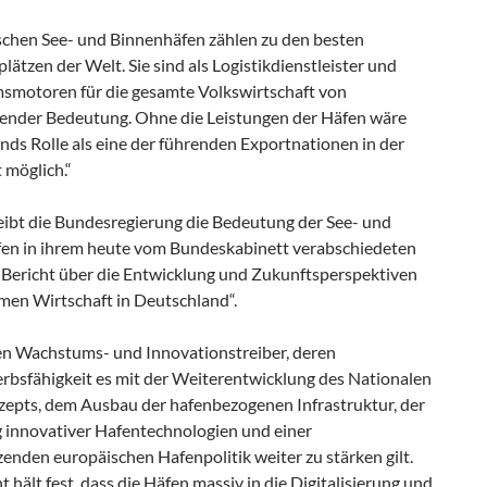
schen See- und Binnenhäfen zählen zu den besten
ätzen der Welt. Sie sind als Logistikdienstleister und
motoren für die gesamte Volkswirtschaft von
ender Bedeutung. Ohne die Leistungen der Häfen wäre
nds Rolle als eine der führenden Exportnationen in der
 möglich.“
eibt die Bundesregierung die Bedeutung der See- und
en in ihrem heute vom Bundeskabinett verabschiedeten
 Bericht über die Entwicklung und Zukunftsperspektiven
imen Wirtschaft in Deutschland“.
en Wachstums- und Innovationstreiber, deren
bsfähigkeit es mit der Weiterentwicklung des Nationalen
epts, dem Ausbau der hafenbezogenen Infrastruktur, der
 innovativer Hafentechnologien und einer
enden europäischen Hafenpolitik weiter zu stärken gilt.
t hält fest, dass die Häfen massiv in die Digitalisierung und