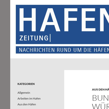
Suchen
Hafenzeitung
Nachrichten rund um die Häfen und
Wasserstraßen in Nordrhein-
Westfalen – und darüber hinaus
KATEGORIEN
AUS DEN H
Allgemein
BUN
Arbeiten im Hafen
WÜR
Aus den Häfen