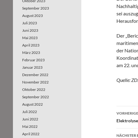
Oktober 2023
Nachhalti
September 2023
sei auszu
August 2023
Herausfor
Juli 2023
Juni 2023
Der „Beri
Mai 2023
maritimen 
April 2023
der Natio
März 2023
Koordina
Februar 2023
am 22. und
Januar 2023
Dezember 2022
Quelle: ZD
November 2022
Oktober 2022
September 2022
August 2022
Juli 2022
VORHERIGE
Juni 2022
Beitr
Elektrolys
Mai 2022
April 2022
NÄCHSTER 