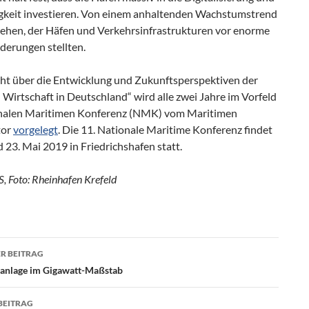
gkeit investieren. Von einem anhaltenden Wachstumstrend
gehen, der Häfen und Verkehrsinfrastrukturen vor enorme
derungen stellten.
cht über die Entwicklung und Zukunftsperspektiven der
Wirtschaft in Deutschland“ wird alle zwei Jahre im Vorfeld
nalen Maritimen Konferenz (NMK) vom Maritimen
tor
vorgelegt
. Die 11. Nationale Maritime Konferenz findet
 23. Mai 2019 in Friedrichshafen statt.
S, Foto: Rheinhafen Krefeld
R BEITRAG
agsnavigation
eanlage im Gigawatt-Maßstab
BEITRAG