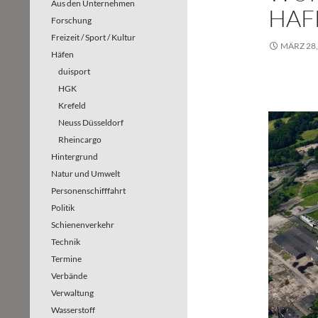
Aus den Unternehmen
HAF
Forschung
Freizeit / Sport / Kultur
MÄRZ 28,
Häfen
duisport
HGK
Krefeld
Neuss Düsseldorf
Rheincargo
Hintergrund
Natur und Umwelt
Personenschifffahrt
Politik
Schienenverkehr
Technik
Termine
Verbände
Verwaltung
Wasserstoff