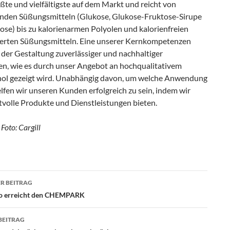
ößte und vielfältigste auf dem Markt und reicht von
nden Süßungsmitteln (Glukose, Glukose-Fruktose-Sirupe
ose) bis zu kalorienarmen Polyolen und kalorienfreien
ierten Süßungsmitteln. Eine unserer Kernkompetenzen
 der Gestaltung zuverlässiger und nachhaltiger
ten, wie es durch unser Angebot an hochqualitativem
hol gezeigt wird. Unabhängig davon, um welche Anwendung
elfen wir unseren Kunden erfolgreich zu sein, indem wir
tvolle Produkte und Dienstleistungen bieten.
Foto: Cargill
R BEITRAG
agsnavigation
fo erreicht den CHEMPARK
BEITRAG