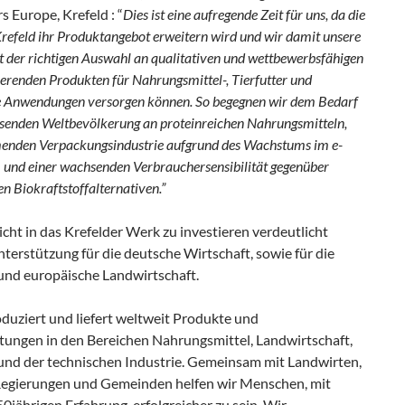
 Europe, Krefeld : “
Dies ist eine aufregende Zeit für uns, da die
Krefeld ihr Produktangebot erweitern wird und wir damit unsere
 der richtigen Auswahl an qualitativen und wettbewerbsfähigen
erenden Produkten für Nahrungsmittel-, Tierfutter und
le Anwendungen versorgen können. So begegnen wir dem Bedarf
senden Weltbevölkerung an proteinreichen Nahrungsmitteln,
enden Verpackungsindustrie aufgrund des Wachstums im e-
nd einer wachsenden Verbrauchersensibilität gegenüber
n Biokraftstoffalternativen.”
cht in das Krefelder Werk zu investieren verdeutlicht
nterstützung für die deutsche Wirtschaft, sowie für die
und europäische Landwirtschaft.
oduziert und liefert weltweit Produkte und
stungen in den Bereichen Nahrungsmittel, Landwirtschaft,
und der technischen Industrie. Gemeinsam mit Landwirten,
egierungen und Gemeinden helfen wir Menschen, mit
0jährigen Erfahrung, erfolgreicher zu sein. Wir