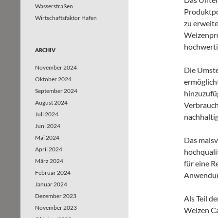
Wasserstraßen
Produktpo
Wirtschaftsfaktor Hafen
zu erweite
Weizenpro
hochwerti
ARCHIV
November 2024
Die Umste
Oktober 2024
ermöglicht
September 2024
hinzuzufü
August 2024
Verbrauch
Juli 2024
nachhalti
Juni 2024
Mai 2024
Das maisv
April 2024
hochquali
März 2024
für eine R
Februar 2024
Anwendun
Januar 2024
Dezember 2023
Als Teil d
November 2023
Weizen Car