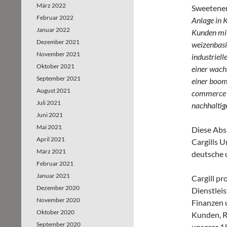
März 2022
Sweeteners
Februar 2022
Anlage in 
Januar 2022
Kunden mit
Dezember 2021
weizenbasi
November 2021
industriel
Oktober 2021
einer wach
September 2021
einer boom
August 2021
commerce u
Juli 2021
nachhaltige
Juni 2021
Mai 2021
Diese Absi
April 2021
Cargills U
März 2021
deutsche 
Februar 2021
Januar 2021
Cargill pr
Dezember 2020
Dienstlei
November 2020
Finanzen 
Oktober 2020
Kunden, R
September 2020
unserer 15