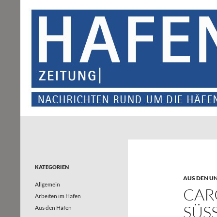
Suchen
Hafenzeitung
Nachrichten rund um die Häfen und
Wasserstraßen in Nordrhein-
Westfalen – und darüber hinaus
KATEGORIEN
AUS DEN U
Allgemein
CAR
Arbeiten im Hafen
SÜS
Aus den Häfen