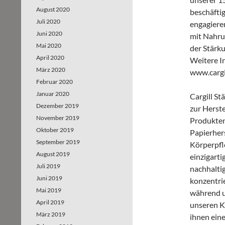
August 2020
beschäfti
Juli 2020
engagiere
Juni 2020
mit Nahru
Mai 2020
der Stärk
April 2020
Weitere I
März 2020
www.cargil
Februar 2020
Januar 2020
Cargill S
Dezember 2019
zur Herst
November 2019
Produkten
Oktober 2019
Papierhers
September 2019
Körperpfl
August 2019
einzigart
Juli 2019
nachhalti
Juni 2019
konzentrie
Mai 2019
während un
April 2019
unseren K
März 2019
ihnen ein