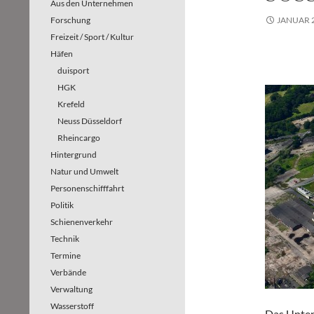
Aus den Unternehmen
Forschung
JANUAR 2
Freizeit / Sport / Kultur
Häfen
duisport
HGK
Krefeld
Neuss Düsseldorf
Rheincargo
Hintergrund
Natur und Umwelt
Personenschifffahrt
Politik
Schienenverkehr
Technik
Termine
Verbände
Verwaltung
Wasserstoff
Das Unter