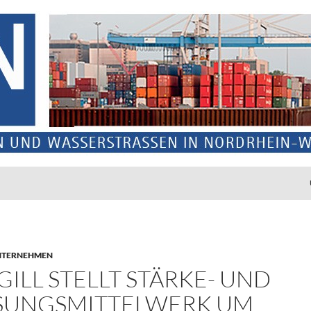
NTERNEHMEN
GILL STELLT STÄRKE- UND
SUNGSMITTELWERK UM