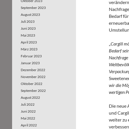
Oktober 2023
verändern
September 2023
Nachfrage
August 2023
Bedarf fü
Juli 2023
erneuerbar
Juni 2023
Umstellung
Mai 2023
April 2023
„
Cargill m
März 2023
Bedarf sei
Februar 2023
Nachfrage 
Januar 2023
Weltbevölk
Dezember 2022
Verpackung
November 2022
Sweetener
Oktober 2022
wir die Mö
September 2022
wertigen P
August 2022
Juli 2022
Die neue 
Juni 2022
und Cargil
Mai 2022
weiter zu
April 2022
verbesser