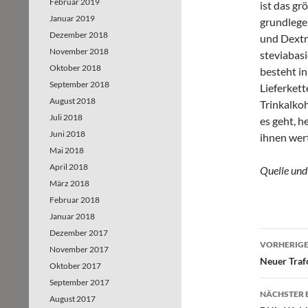
Februar 2019
ist das gr
Januar 2019
grundlege
Dezember 2018
und Dextr
November 2018
steviabas
Oktober 2018
besteht in
September 2018
Lieferket
August 2018
Trinkalko
Juli 2018
es geht, h
Juni 2018
ihnen wer
Mai 2018
April 2018
Quelle und 
März 2018
Februar 2018
Januar 2018
Dezember 2017
VORHERIGE
November 2017
Beitr
Neuer Tra
Oktober 2017
September 2017
NÄCHSTER 
August 2017