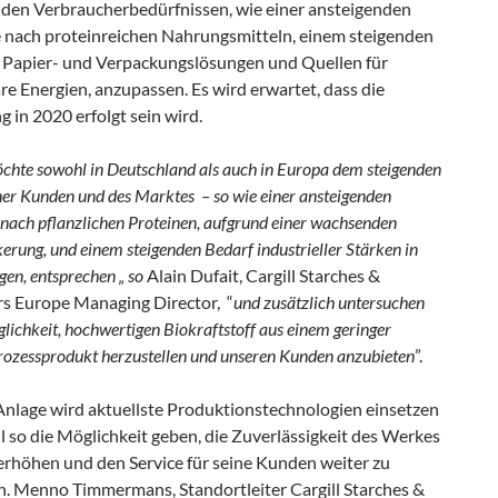
den Verbraucherbedürfnissen, wie einer ansteigenden
 nach proteinreichen Nahrungsmitteln, einem steigenden
r Papier- und Verpackungslösungen und Quellen für
e Energien, anzupassen. Es wird erwartet, dass die
 in 2020 erfolgt sein wird.
öchte sowohl in Deutschland als auch in Europa dem steigenden
ner Kunden und des Marktes – so wie einer ansteigenden
nach pflanzlichen Proteinen, aufgrund einer wachsenden
erung, und einem steigenden Bedarf industrieller Stärken in
en, entsprechen „ so
Alain Dufait, Cargill Starches &
s Europe Managing Director, “
und zusätzlich untersuchen
glichkeit, hochwertigen Biokraftstoff aus einem geringer
rozessprodukt herzustellen und unseren Kunden anzubieten
”.
Anlage wird aktuellste Produktionstechnologien einsetzen
l so die Möglichkeit geben, die Zuverlässigkeit des Werkes
 erhöhen und den Service für seine Kunden weiter zu
n. Menno Timmermans, Standortleiter Cargill Starches &