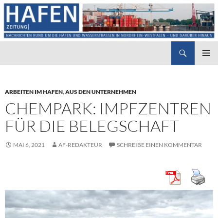
Suchen
Hafenzeitung
ZUM
PRIMÄR
INHALT
MENÜ
SPRINGEN
ARBEITEN IM HAFEN
,
AUS DEN UNTERNEHMEN
CHEMPARK: IMPFZENTREN
FÜR DIE BELEGSCHAFT
MAI 6, 2021
AF-REDAKTEUR
SCHREIBE EINEN KOMMENTAR