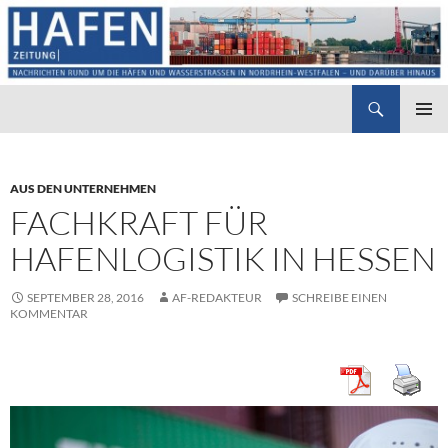
Suchen
Hafenzeitung
ZUM
PRIMÄR
INHALT
MENÜ
SPRINGEN
AUS DEN UNTERNEHMEN
FACHKRAFT FÜR
HAFENLOGISTIK IN HESSEN
SEPTEMBER 28, 2016
AF-REDAKTEUR
SCHREIBE EINEN
KOMMENTAR