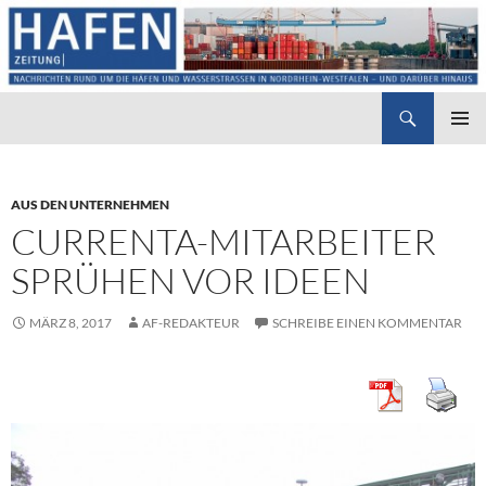
Suchen
Hafenzeitung
ZUM
PRIMÄR
INHALT
MENÜ
SPRINGEN
AUS DEN UNTERNEHMEN
CURRENTA-MITARBEITER
SPRÜHEN VOR IDEEN
MÄRZ 8, 2017
AF-REDAKTEUR
SCHREIBE EINEN KOMMENTAR