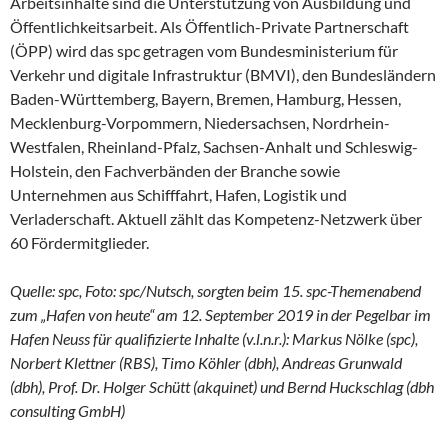
Arbeitsinhalte sind die Unterstützung von Ausbildung und
Öffentlichkeitsarbeit. Als Öffentlich-Private Partnerschaft
(ÖPP) wird das spc getragen vom Bundesministerium für
Verkehr und digitale Infrastruktur (BMVI), den Bundesländern
Baden-Württemberg, Bayern, Bremen, Hamburg, Hessen,
Mecklenburg-Vorpommern, Niedersachsen, Nordrhein-
Westfalen, Rheinland-Pfalz, Sachsen-Anhalt und Schleswig-
Holstein, den Fachverbänden der Branche sowie
Unternehmen aus Schifffahrt, Hafen, Logistik und
Verladerschaft. Aktuell zählt das Kompetenz-Netzwerk über
60 Fördermitglieder.
Quelle: spc, Foto: spc/Nutsch, sorgten beim 15. spc-Themenabend
zum „Hafen von heute“ am 12. September 2019 in der Pegelbar im
Hafen Neuss für qualifizierte Inhalte (v.l.n.r.): Markus Nölke (spc),
Norbert Klettner (RBS), Timo Köhler (dbh), Andreas Grunwald
(dbh), Prof. Dr. Holger Schütt (akquinet) und Bernd Huckschlag (dbh
consulting GmbH)