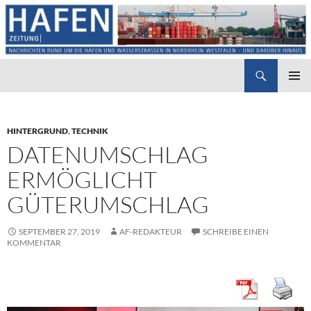
Suchen
Hafenzeitung
ZUM
PRIMÄR
INHALT
MENÜ
SPRINGEN
HINTERGRUND
,
TECHNIK
DATENUMSCHLAG
ERMÖGLICHT
GÜTERUMSCHLAG
SEPTEMBER 27, 2019
AF-REDAKTEUR
SCHREIBE EINEN
KOMMENTAR