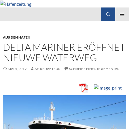
Suchen
Hafenzeitung
ZUM
PRIMÄR
INHALT
MENÜ
SPRINGEN
AUS DEN HÄFEN
DELTA MARINER ERÖFFNET
NIEUWE WATERWEG
MAI 4, 2019
AF-REDAKTEUR
SCHREIBE EINEN KOMMENTAR