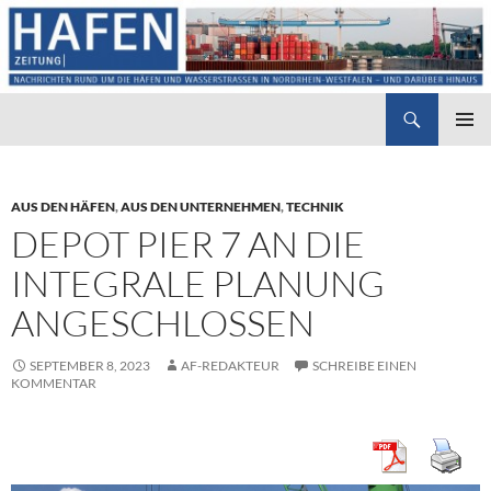
Suchen
Hafenzeitung
ZUM
PRIMÄR
INHALT
MENÜ
SPRINGEN
AUS DEN HÄFEN
,
AUS DEN UNTERNEHMEN
,
TECHNIK
DEPOT PIER 7 AN DIE
INTEGRALE PLANUNG
ANGESCHLOSSEN
SEPTEMBER 8, 2023
AF-REDAKTEUR
SCHREIBE EINEN
KOMMENTAR