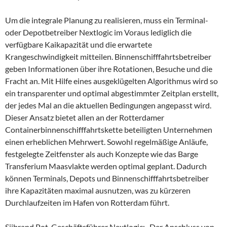
Um die integrale Planung zu realisieren, muss ein Terminal-
oder Depotbetreiber Nextlogic im Voraus lediglich die
verfügbare Kaikapazität und die erwartete
Krangeschwindigkeit mitteilen. Binnenschifffahrtsbetreiber
geben Informationen über ihre Rotationen, Besuche und die
Fracht an. Mit Hilfe eines ausgeklügelten Algorithmus wird so
ein transparenter und optimal abgestimmter Zeitplan erstellt,
der jedes Mal an die aktuellen Bedingungen angepasst wird.
Dieser Ansatz bietet allen an der Rotterdamer
Containerbinnenschifffahrtskette beteiligten Unternehmen
einen erheblichen Mehrwert. Sowohl regelmäßige Anläufe,
festgelegte Zeitfenster als auch Konzepte wie das Barge
Transferium Maasvlakte werden optimal geplant. Dadurch
können Terminals, Depots und Binnenschifffahrtsbetreiber
ihre Kapazitäten maximal ausnutzen, was zu kürzeren
Durchlaufzeiten im Hafen von Rotterdam führt.
Sijbrand Pot, Geschäftsführer Nextlogic: „Der Anschluss von