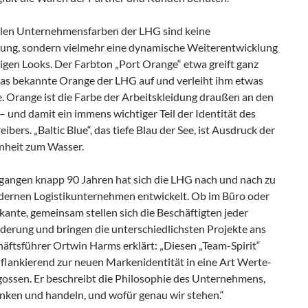
llen Unternehmensfarben der LHG sind keine
ung, sondern vielmehr eine dynamische Weiterentwicklung
igen Looks. Der Farbton „Port Orange“ etwa greift ganz
as bekannte Orange der LHG auf und verleiht ihm etwas
. Orange ist die Farbe der Arbeitskleidung draußen an den
– und damit ein immens wichtiger Teil der Identität des
ibers. „Baltic Blue“, das tiefe Blau der See, ist Ausdruck der
heit zum Wasser.
rgangen knapp 90 Jahren hat sich die LHG nach und nach zu
ernen Logistikunternehmen entwickelt. Ob im Büro oder
kante, gemeinsam stellen sich die Beschäftigten jeder
derung und bringen die unterschiedlichsten Projekte ans
häftsführer Ortwin Harms erklärt: „Diesen „Team-Spirit“
 flankierend zur neuen Markenidentität in eine Art Werte-
ossen. Er beschreibt die Philosophie des Unternehmens,
enken und handeln, und wofür genau wir stehen.“