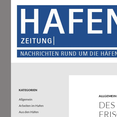
Suchen
Hafenzeitung
Nachrichten rund um die Häfen und
Wasserstraßen in Nordrhein-
Westfalen – und darüber hinaus
KATEGORIEN
ALLGEMEIN
Allgemein
DES
Arbeiten im Hafen
FRI
Aus den Häfen