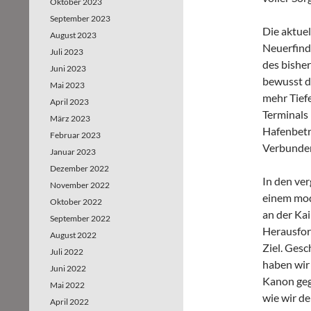
Oktober 2023
September 2023
Die aktue
August 2023
Neuerfind
Juli 2023
des bisher
Juni 2023
bewusst d
Mai 2023
mehr Tiefe
April 2023
Terminals 
März 2023
Hafenbetre
Februar 2023
Verbunden
Januar 2023
Dezember 2022
In den ve
November 2022
einem mod
Oktober 2022
an der Kai
September 2022
Herausfor
August 2022
Ziel. Gesc
Juli 2022
haben wir
Juni 2022
Kanon geg
Mai 2022
wie wir d
April 2022