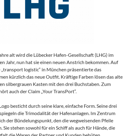
ahre alt wird die Lübecker Hafen-Gesellschaft (LHG) im
 Jahr, nun hat sie einen neuen Anstrich bekommen. Auf
„transport logistic“ in München präsentierte das
n kürzlich das neue Outfit. Kräftige Farben lösen das alte
den silbergrauen Kasten mit den drei Buchstaben. Zum
ört auch der Claim „Your TransPort“.
ogo besticht durch seine klare, einfache Form. Seine drei
spiegeln die Trimodalität der Hafenanlagen. Im Zentrum
sich der Bündelungspunkt, den die wegweisenden Pfeile
Sie stehen sowohl für ein Schiff als auch für Hände, die
rgfalt die Waren der Partner und Kunden behüten.