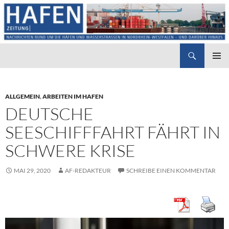
Suchen
Hafenzeitung
ZUM
PRIMÄR
INHALT
MENÜ
SPRINGEN
ALLGEMEIN
,
ARBEITEN IM HAFEN
DEUTSCHE
SEESCHIFFFAHRT FÄHRT IN
SCHWERE KRISE
MAI 29, 2020
AF-REDAKTEUR
SCHREIBE EINEN KOMMENTAR