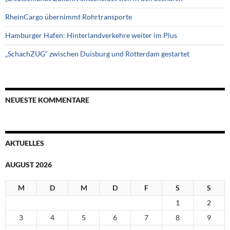
RheinCargo übernimmt Rohrtransporte
Hamburger Hafen: Hinterlandverkehre weiter im Plus
„SchachZUG“ zwischen Duisburg und Rotterdam gestartet
NEUESTE KOMMENTARE
AKTUELLES
AUGUST 2026
M
D
M
D
F
S
S
1
2
3
4
5
6
7
8
9