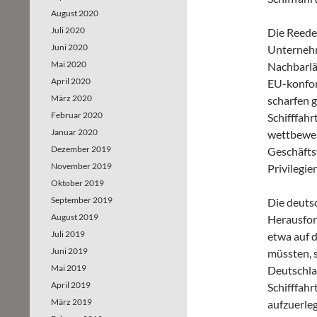
August 2020
Juli 2020
Die Reede
Juni 2020
Unternehm
Mai 2020
Nachbarlä
April 2020
EU-konfor
März 2020
scharfen 
Februar 2020
Schifffah
Januar 2020
wettbewerb
Dezember 2019
Geschäfts
November 2019
Privilegie
Oktober 2019
September 2019
Die deuts
August 2019
Herausford
Juli 2019
etwa auf 
Juni 2019
müssten, 
Mai 2019
Deutschla
April 2019
Schifffah
März 2019
aufzuerleg