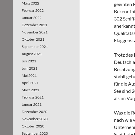
März 2022
geeinten K
Februar 2022
Bekenntni
Januar 2022
302 Schiff
Dezember 2021
anerkannt
November 2021
Qualitätss
Oktober 2021
Flaggenst
September 2021
August 2021
Trotz des 
Juli 2021
Deutschlan
Juni 2021
Besatzung
Mai 2021
stabil geh
April 2021
für die A
März 2021
See sind 
Februar 2021
als im Vor
Januar 2021
Dezember 2020
Was die Re
November 2020
nach wie v
Oktober 2020
Unternehm
September 2020
Schifffah