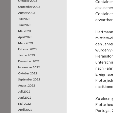
Oktober 2023
Container
September 2023
abzusehen
August 2023
Container
Juli 2023
erwartbar
Juni 2023
Mai 2023
Hartmann:
April 2023
mittlerwei
März 2023
den Jahren
Februar 2023
würden vie
Januar 2023
Herausford
Dezember 2022
unterschie
November 2022
nach Fahrt
Oktober 2022
Ereignisse
September 2022
Flotte jed
August 2022
maritimen
Juli 2022
Juni 2022
Zu einem g
Mai 2022
Flotte he
April 2022
Portugal, 