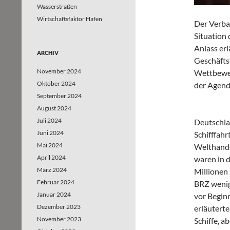
Wasserstraßen
Wirtschaftsfaktor Hafen
Der Verba
Situation 
Anlass erl
ARCHIV
Geschäfts
November 2024
Wettbewer
Oktober 2024
der Agenda
September 2024
August 2024
Juli 2024
Deutschla
Juni 2024
Schifffahr
Mai 2024
Welthande
April 2024
waren in d
März 2024
Millionen 
Februar 2024
BRZ wenige
Januar 2024
vor Beginn
Dezember 2023
erläutert
November 2023
Schiffe, a