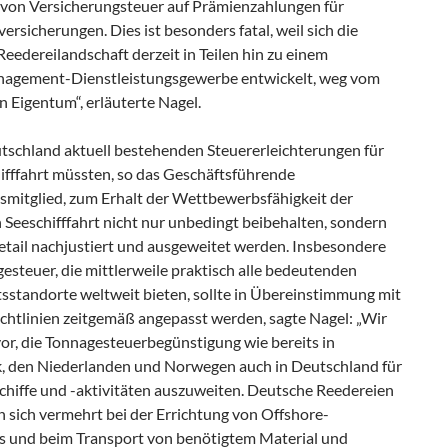
von Versicherungsteuer auf Prämienzahlungen für
versicherungen. Dies ist besonders fatal, weil sich die
eedereilandschaft derzeit in Teilen hin zu einem
nagement-Dienstleistungsgewerbe entwickelt, weg vom
n Eigentum“, erläuterte Nagel.
utschland aktuell bestehenden Steuererleichterungen für
hifffahrt müssten, so das Geschäftsführende
smitglied, zum Erhalt der Wettbewerbsfähigkeit der
 Seeschifffahrt nicht nur unbedingt beibehalten, sondern
etail nachjustiert und ausgeweitet werden. Insbesondere
esteuer, die mittlerweile praktisch alle bedeutenden
tsstandorte weltweit bieten, sollte in Übereinstimmung mit
chtlinien zeitgemäß angepasst werden, sagte Nagel: „Wir
or, die Tonnagesteuerbegünstigung wie bereits in
 den Niederlanden und Norwegen auch in Deutschland für
chiffe und -aktivitäten auszuweiten. Deutsche Reedereien
 sich vermehrt bei der Errichtung von Offshore-
 und beim Transport von benötigtem Material und