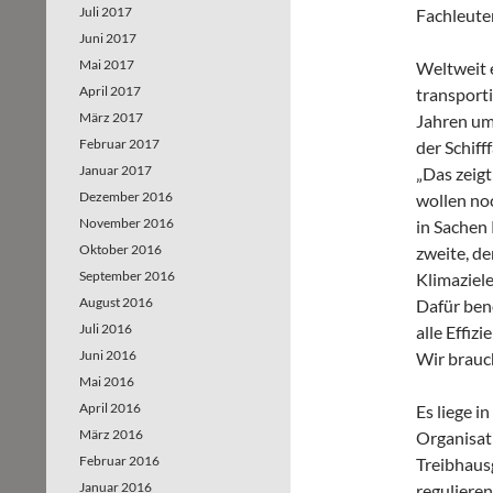
Juli 2017
Fachleute
Juni 2017
Mai 2017
Weltweit 
April 2017
transporti
März 2017
Jahren um
Februar 2017
der Schif
Januar 2017
„Das zeigt
Dezember 2016
wollen noc
November 2016
in Sachen
Oktober 2016
zweite, de
September 2016
Klimaziel
August 2016
Dafür ben
Juli 2016
alle Effiz
Juni 2016
Wir brauc
Mai 2016
April 2016
Es liege i
März 2016
Organisat
Februar 2016
Treibhausg
Januar 2016
regulieren