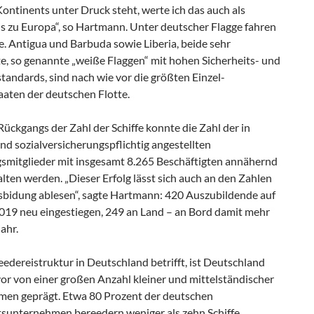
ontinents unter Druck steht, werte ich das auch als
s zu Europa“, so Hartmann. Unter deutscher Flagge fahren
e. Antigua und Barbuda sowie Liberia, beide sehr
e, so genannte „weiße Flaggen“ mit hohen Sicherheits- und
tandards, sind nach wie vor die größten Einzel-
aaten der deutschen Flotte.
Rückgangs der Zahl der Schiffe konnte die Zahl der in
d sozialversicherungspflichtig angestellten
smitglieder mit insgesamt 8.265 Beschäftigten annähernd
alten werden. „Dieser Erfolg lässt sich auch an den Zahlen
usbidung ablesen“, sagte Hartmann: 420 Auszubildende auf
2019 neu eingestiegen, 249 an Land – an Bord damit mehr
jahr.
edereistruktur in Deutschland betrifft, ist Deutschland
or von einer großen Anzahl kleiner und mittelständischer
en geprägt. Etwa 80 Prozent der deutschen
rtsunternehmen bereedern weniger als zehn Schiffe.