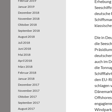
Februar 2019
Erhebung 
Januar 2019
Seeschiffs
Dezember 2018
deutsche R
November 2018
Schiffsma
Oktober 2018
klassische
September 2018
August 2018
Die in De
Juli 2018
die Seesc
Juni 2018
Präsidium
Mai 2018
deutschen
April 2018
auch im D
März 2018
die Tonnag
Februar 2018
Schifffahr
Januar 2018
den EU-Ri
Dezember 2017
schlagen v
November 2017
Dänemark,
Oktober 2017
Offshores
September 2017
engagieren
August 2017
Windparks