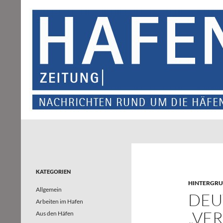
Suchen
Hafenzeitung
Nachrichten rund um die Häfen und
Wasserstraßen in Nordrhein-
Westfalen – und darüber hinaus
KATEGORIEN
HINTERGR
Allgemein
DEU
Arbeiten im Hafen
„VE
Aus den Häfen