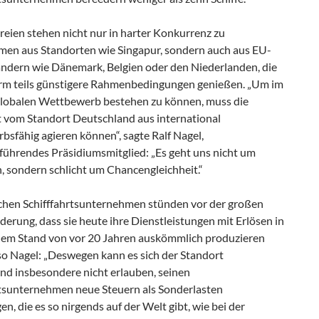
reien stehen nicht nur in harter Konkurrenz zu
en aus Standorten wie Singapur, sondern auch aus EU-
ndern wie Dänemark, Belgien oder den Niederlanden, die
m teils günstigere Rahmenbedingungen genießen. „Um im
globalen Wettbewerb bestehen zu können, muss die
rt vom Standort Deutschland aus international
sfähig agieren können“, sagte Ralf Nagel,
führendes Präsidiumsmitglied: „Es geht uns nicht um
n, sondern schlicht um Chancengleichheit.“
chen Schifffahrtsunternehmen stünden vor der großen
erung, dass sie heute ihre Dienstleistungen mit Erlösen in
dem Stand von vor 20 Jahren auskömmlich produzieren
so Nagel: „Deswegen kann es sich der Standort
nd insbesondere nicht erlauben, seinen
rtsunternehmen neue Steuern als Sonderlasten
en, die es so nirgends auf der Welt gibt, wie bei der