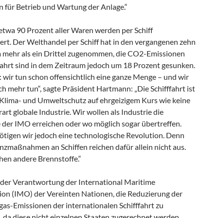
n für Betrieb und Wartung der Anlage.“
etwa 90 Prozent aller Waren werden per Schiff
ert. Der Welthandel per Schiff hat in den vergangenen zehn
 mehr als ein Drittel zugenommen, die CO2-Emissionen
ffahrt sind in dem Zeitraum jedoch um 18 Prozent gesunken.
: wir tun schon offensichtlich eine ganze Menge – und wir
h mehr tun“, sagte Präsident Hartmann: „Die Schifffahrt ist
 Klima- und Umweltschutz auf ehrgeizigem Kurs wie keine
rart globale Industrie. Wir wollen als Industrie die
e der IMO erreichen oder wo möglich sogar übertreffen.
ötigen wir jedoch eine technologische Revolution. Denn
ienzmaßnahmen an Schiffen reichen dafür allein nicht aus.
hen andere Brennstoffe.“
n der Verantwortung der International Maritime
ion (IMO) der Vereinten Nationen, die Reduzierung der
as-Emissionen der internationalen Schifffahrt zu
, da diese nicht einzelnen Staaten zugerechnet werden