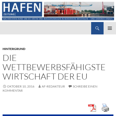
Suchen
Hafenzeitung
ZUM
PRIMÄR
INHALT
MENÜ
SPRINGEN
HINTERGRUND
DIE
WETTBEWERBSFÄHIGSTE
WIRTSCHAFT DER EU
OKTOBER 10, 2016
AF-REDAKTEUR
SCHREIBE EINEN
KOMMENTAR