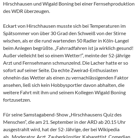
Hirschhausen und Wigald Boning bei einer Fernsehproduktion
des WDR überzeugen.
Eckart von Hirschhausen musste sich bei Temperaturen im
Spätsommer von über 30 Grad den Schweiß von der Stirne
wischen, als er die rund wartenden 50 Radler in Köln-Langel
beim Anlegen begrüßte. „Fahrradfahren ist ja wirklich gesund!
Außer vielleicht bei so einem Wetter!“, meinte der 52-jährige
Arzt und Fernsehmann schmunzelnd. Die Lacher hatte er so
sofort auf seiner Seite. Da echte Zweirad-Enthusiasten
ohnehin das Wetter als einen zu vernachlässigenden Faktor
ansehen, ließ sich kein Hobbysportler davon abhalten, die
weitere Fahrt mit ihm und seinem Kollegen Wigald Boning
fortzusetzen.
Für seine Samstagabend-Show „Hirschhausens Quiz des
Menschen“, die am 21. September in der ARD ab 20.15 Uhr
ausgestrahlt wird, hat der 52-Jährige, der bei Wikipedia
als „Moderator, Arzt, Zauberkünstler, Kabarettist, Comedian