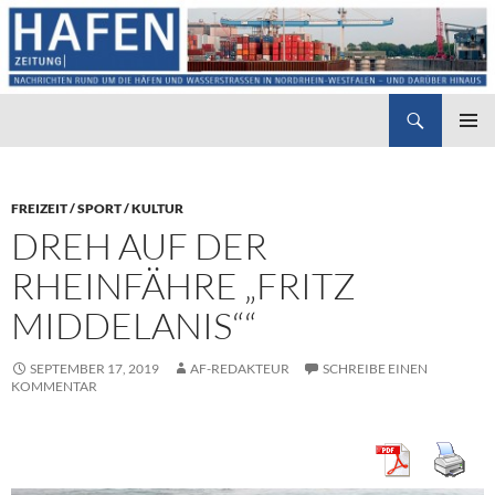
Suchen
Hafenzeitung
ZUM
PRIMÄR
INHALT
MENÜ
SPRINGEN
FREIZEIT / SPORT / KULTUR
DREH AUF DER
RHEINFÄHRE „FRITZ
MIDDELANIS““
SEPTEMBER 17, 2019
AF-REDAKTEUR
SCHREIBE EINEN
KOMMENTAR