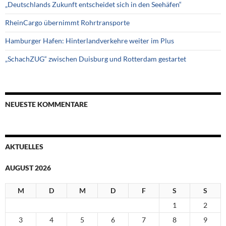
„Deutschlands Zukunft entscheidet sich in den Seehäfen“
RheinCargo übernimmt Rohrtransporte
Hamburger Hafen: Hinterlandverkehre weiter im Plus
„SchachZUG“ zwischen Duisburg und Rotterdam gestartet
NEUESTE KOMMENTARE
AKTUELLES
AUGUST 2026
M
D
M
D
F
S
S
1
2
3
4
5
6
7
8
9