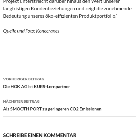
Projekt unterstreicht darüber hinaus den Wert unserer
langfristigen Kundenbeziehungen und zeigt die zunehmende
Bedeutung unseres öko-effizienten Produktportfolio.”
Quelle und Foto: Konecranes
VORHERIGER BEITRAG
Beitragsnavigation
Die HGK AG ist KURS-Lernpartner
NÄCHSTER BEITRAG
Als SMOOTH PORT zu geringeren CO2 Emissionen
SCHREIBE EINEN KOMMENTAR