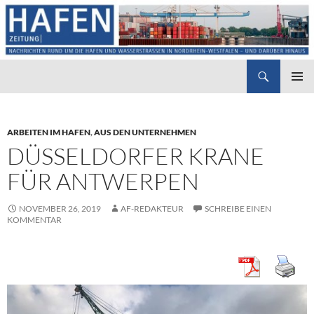
Suchen
Hafenzeitung
ZUM
PRIMÄR
INHALT
MENÜ
SPRINGEN
ARBEITEN IM HAFEN
,
AUS DEN UNTERNEHMEN
DÜSSELDORFER KRANE
FÜR ANTWERPEN
NOVEMBER 26, 2019
AF-REDAKTEUR
SCHREIBE EINEN
KOMMENTAR