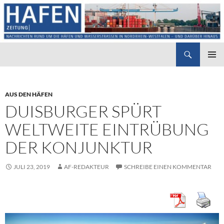
Suchen
Hafenzeitung
ZUM
PRIMÄR
INHALT
MENÜ
SPRINGEN
AUS DEN HÄFEN
DUISBURGER SPÜRT
WELTWEITE EINTRÜBUNG
DER KONJUNKTUR
JULI 23, 2019
AF-REDAKTEUR
SCHREIBE EINEN KOMMENTAR