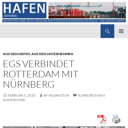
Suchen
Hafenzeitung
ZUM
PRIMÄR
INHALT
MENÜ
SPRINGEN
AUS DEN HÄFEN
,
AUS DEN UNTERNEHMEN
EGS VERBINDET
ROTTERDAM MIT
NÜRNBERG
FEBRUAR 5, 2020
AF-REDAKTEUR
SCHREIBE EINEN
KOMMENTAR