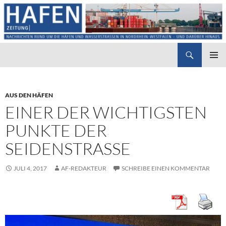
Suchen
Hafenzeitung
ZUM
PRIMÄR
INHALT
MENÜ
SPRINGEN
AUS DEN HÄFEN
EINER DER WICHTIGSTEN
PUNKTE DER
SEIDENSTRASSE
JULI 4, 2017
AF-REDAKTEUR
SCHREIBE EINEN KOMMENTAR