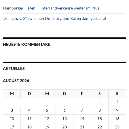
Hamburger Hafen: Hinterlandverkehre weiter im Plus
„SchachZUG“ zwischen Duisburg und Rotterdam gestartet
NEUESTE KOMMENTARE
AKTUELLES
AUGUST 2026
M
D
M
D
F
S
S
1
2
3
4
5
6
7
8
9
10
11
12
13
14
15
16
17
18
19
20
21
22
23