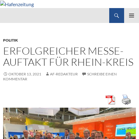
Suchen
Hafenzeitung
ZUM
PRIMÄR
INHALT
MENÜ
SPRINGEN
POLITIK
ERFOLGREICHER MESSE-
AUFTAKT FÜR RHEIN-KREIS
OKTOBER 13, 2021
AF-REDAKTEUR
SCHREIBE EINEN
KOMMENTAR