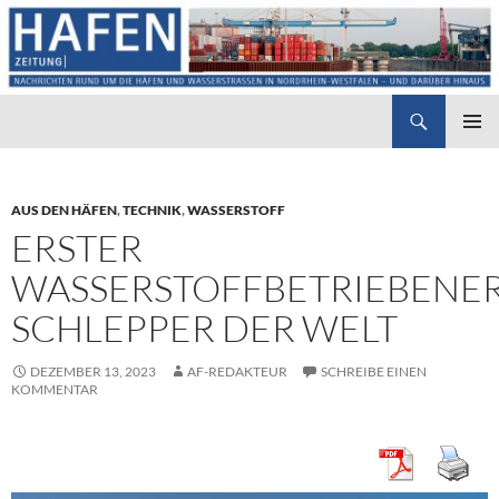
Suchen
Hafenzeitung
ZUM
PRIMÄR
INHALT
MENÜ
SPRINGEN
AUS DEN HÄFEN
,
TECHNIK
,
WASSERSTOFF
ERSTER
WASSERSTOFFBETRIEBENE
SCHLEPPER DER WELT
DEZEMBER 13, 2023
AF-REDAKTEUR
SCHREIBE EINEN
KOMMENTAR