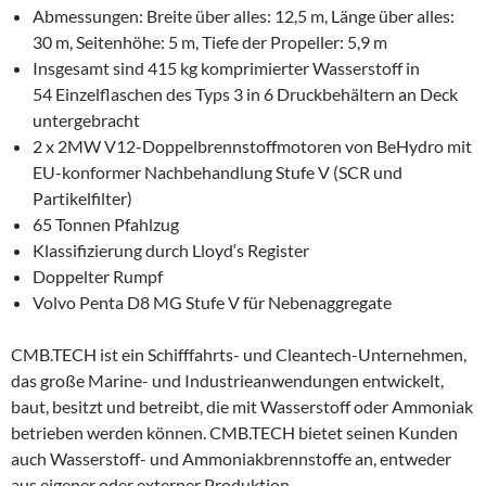
Abmessungen: Breite über alles: 12,5 m, Länge über alles:
30 m, Seitenhöhe: 5 m, Tiefe der Propeller: 5,9 m
Insgesamt sind 415 kg komprimierter Wasserstoff in
54 Einzelflaschen des Typs 3 in 6 Druckbehältern an Deck
untergebracht
2 x 2MW V12-Doppelbrennstoffmotoren von BeHydro mit
EU-konformer Nachbehandlung Stufe V (SCR und
Partikelfilter)
65 Tonnen Pfahlzug
Klassifizierung durch Lloyd‘s Register
Doppelter Rumpf
Volvo Penta D8 MG Stufe V für Nebenaggregate
CMB.TECH ist ein Schifffahrts- und Cleantech-Unternehmen,
das große Marine- und Industrieanwendungen entwickelt,
baut, besitzt und betreibt, die mit Wasserstoff oder Ammoniak
betrieben werden können. CMB.TECH bietet seinen Kunden
auch Wasserstoff- und Ammoniakbrennstoffe an, entweder
aus eigener oder externer Produktion.