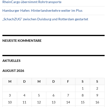
RheinCargo übernimmt Rohrtransporte
Hamburger Hafen: Hinterlandverkehre weiter im Plus
„SchachZUG“ zwischen Duisburg und Rotterdam gestartet
NEUESTE KOMMENTARE
AKTUELLES
AUGUST 2026
M
D
M
D
F
S
S
1
2
3
4
5
6
7
8
9
10
11
12
13
14
15
16