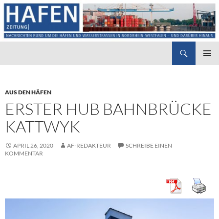
Suchen
Hafenzeitung
ZUM
PRIMÄR
INHALT
MENÜ
SPRINGEN
AUS DEN HÄFEN
ERSTER HUB BAHNBRÜCKE
KATTWYK
APRIL 26, 2020
AF-REDAKTEUR
SCHREIBE EINEN
KOMMENTAR