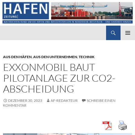
Suchen
Hafenzeitung
ZUM
PRIMÄR
INHALT
MENÜ
SPRINGEN
AUS DEN HÄFEN
,
AUS DEN UNTERNEHMEN
,
TECHNIK
EXXONMOBIL BAUT
PILOTANLAGE ZUR CO2-
ABSCHEIDUNG
DEZEMBER 30, 2023
AF-REDAKTEUR
SCHREIBE EINEN
KOMMENTAR