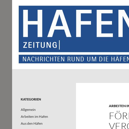
Suchen
Hafenzeitung
Nachrichten rund um die Häfen und
Wasserstraßen in Nordrhein-
Westfalen – und darüber hinaus
KATEGORIEN
ARBEITEN I
Allgemein
FÖR
Arbeiten im Hafen
VER
Aus den Häfen