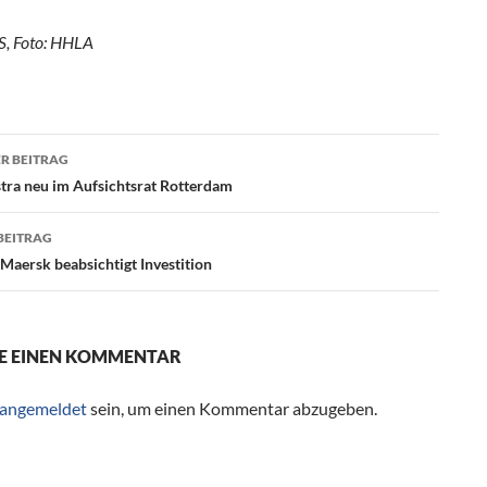
S, Foto: HHLA
R BEITRAG
agsnavigation
tra neu im Aufsichtsrat Rotterdam
BEITRAG
 Maersk beabsichtigt Investition
E EINEN KOMMENTAR
angemeldet
sein, um einen Kommentar abzugeben.