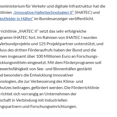
ministerium für Verkehr und digitale Infrastruktur hat die
tlinien
„Innovative Hafentechnologien II“
(IHATEC) und
Testfelder in Häfen“
im Bundesanzeiger veröffentlicht.
richtlinie „IHATEC II“ setzt das sehr erfolgreiche
gramm IHATEC fort. Im Rahmen von IHATEC I wurden
 Verbundprojekte und 125 Projektpartner unterstützt, und
luss des dritten Förderaufrufs haben der Bund und die
en insgesamt über 100 Millionen Euro an Forschungs-
cklungsmitteln eingesetzt. Mit dem Förderprogramm soll
ewerbsfähigkeit von See- und Binnenhäfen gestärkt
d besonders die Entwicklung innovativer
nologien, die zur Verbesserung des Klima- und
utzes beitragen, gefördert werden. Die Förderrichtlinie
 richtet sich vorrangig an Unternehmen der
chaft in Verbindung mit industriellen
ngspartnern und Forschungseinrichtungen.