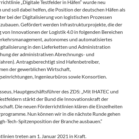
richtlinie „Digitale Testfelder in Häfen“ wurde neu
 und soll dabei helfen, die Position der deutschen Häfen als
ter bei der Digitalisierung von logistischen Prozessen
szubauen. Gefördert werden Infrastrukturprojekte, die der
 von Innovationen der Logistik 4.0 in folgenden Bereichen
erkehrsmanagement, autonomes und automatisiertes
gitalisierung in den Lieferketten und Administration
chung der administrativen Abrechnungs- und
ahren). Antragsberechtigt sind Hafenbetreiber,
en der gewerblichen Wirtschaft,
seinrichtungen, Ingenieurbüros sowie Konsortien.
sseus, Hauptgeschäftsführer des ZDS: „Mit IHATEC und
Testfeldern stärkt der Bund die Innovationskraft der
chaft. Die neuen Förderrichtlinien klären die Einzelheiten
rprogramme. Nun können wir in die nächste Runde gehen
igh-Tech-Spitzenposition der Branche ausbauen.“
tlinien treten am 1. Januar 2021 in Kraft.