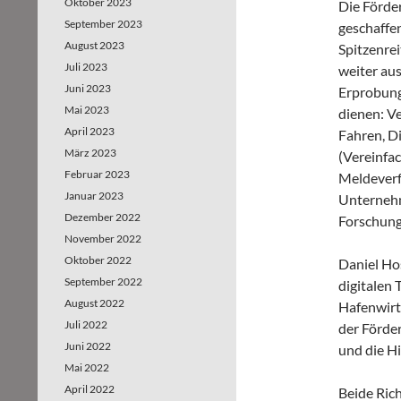
Oktober 2023
Die Förder
September 2023
geschaffen
August 2023
Spitzenrei
Juli 2023
weiter au
Juni 2023
Erprobung
Mai 2023
dienen: V
April 2023
Fahren, Di
März 2023
(Vereinfa
Februar 2023
Meldeverf
Januar 2023
Unternehm
Dezember 2022
Forschung
November 2022
Oktober 2022
Daniel Ho
September 2022
digitalen 
August 2022
Hafenwirts
Juli 2022
der Förde
Juni 2022
und die H
Mai 2022
April 2022
Beide Rich