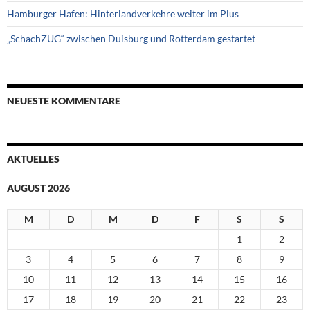
Hamburger Hafen: Hinterlandverkehre weiter im Plus
„SchachZUG“ zwischen Duisburg und Rotterdam gestartet
NEUESTE KOMMENTARE
AKTUELLES
AUGUST 2026
M
D
M
D
F
S
S
1
2
3
4
5
6
7
8
9
10
11
12
13
14
15
16
17
18
19
20
21
22
23