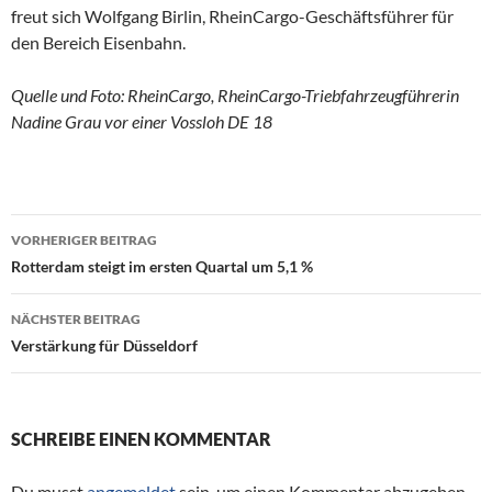
freut sich Wolfgang Birlin, RheinCargo-Geschäftsführer für
den Bereich Eisenbahn.
Quelle und Foto: RheinCargo, RheinCargo-Triebfahrzeugführerin
Nadine Grau vor einer Vossloh DE 18
VORHERIGER BEITRAG
Beitragsnavigation
Rotterdam steigt im ersten Quartal um 5,1 %
NÄCHSTER BEITRAG
Verstärkung für Düsseldorf
SCHREIBE EINEN KOMMENTAR
Du musst
angemeldet
sein, um einen Kommentar abzugeben.