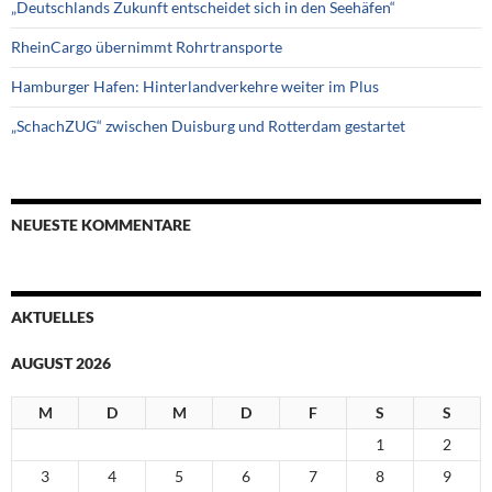
„Deutschlands Zukunft entscheidet sich in den Seehäfen“
RheinCargo übernimmt Rohrtransporte
Hamburger Hafen: Hinterlandverkehre weiter im Plus
„SchachZUG“ zwischen Duisburg und Rotterdam gestartet
NEUESTE KOMMENTARE
AKTUELLES
AUGUST 2026
M
D
M
D
F
S
S
1
2
3
4
5
6
7
8
9