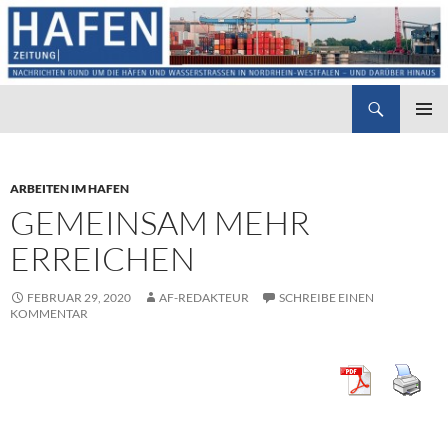
Suchen
Hafenzeitung
ZUM
PRIMÄR
INHALT
MENÜ
SPRINGEN
ARBEITEN IM HAFEN
GEMEINSAM MEHR
ERREICHEN
FEBRUAR 29, 2020
AF-REDAKTEUR
SCHREIBE EINEN
KOMMENTAR