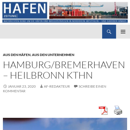
Suchen
Hafenzeitung
ZUM
PRIMÄR
INHALT
MENÜ
SPRINGEN
AUS DEN HÄFEN
,
AUS DEN UNTERNEHMEN
HAMBURG/BREMERHAVEN
– HEILBRONN KTHN
JANUAR 23, 2020
AF-REDAKTEUR
SCHREIBE EINEN
KOMMENTAR